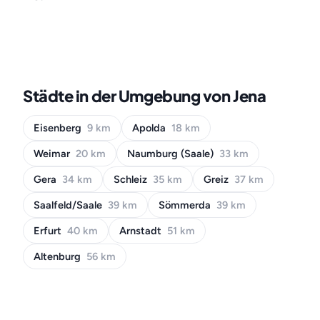
Städte in der Umgebung von Jena
Eisenberg
9 km
Apolda
18 km
Weimar
20 km
Naumburg (Saale)
33 km
Gera
34 km
Schleiz
35 km
Greiz
37 km
Saalfeld/Saale
39 km
Sömmerda
39 km
Erfurt
40 km
Arnstadt
51 km
Altenburg
56 km