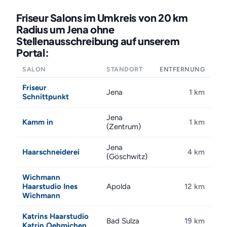
Friseur Salons im Umkreis von 20 km
Radius um Jena ohne
Stellenausschreibung auf unserem
Portal:
SALON
STANDORT
ENTFERNUNG
Friseur
Jena
1 km
Schnittpunkt
Jena
Kamm in
1 km
(Zentrum)
Jena
Haarschneiderei
4 km
(Göschwitz)
Wichmann
Haarstudio Ines
Apolda
12 km
Wichmann
Katrins Haarstudio
Bad Sulza
19 km
Katrin Oehmichen