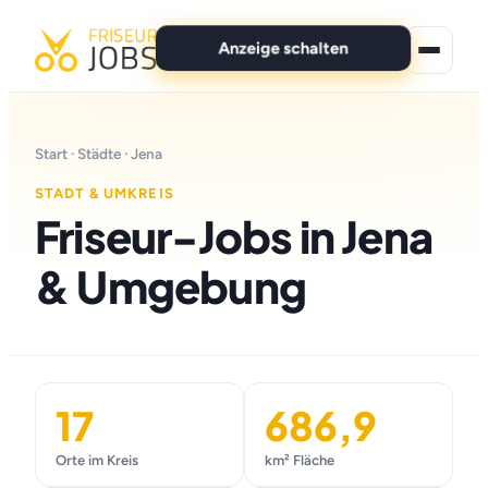
Anzeige schalten
★ Premium-Jobs
Start
·
Städte
· Jena
Alle Jobs
STADT & UMKREIS
Friseur-Jobs in Jena
Für Bewerber
& Umgebung
Marken
News
Anzeige schalten
17
686,9
Orte im Kreis
km² Fläche