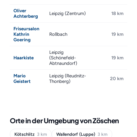
Oliver
Leipzig (Zentrum)
18 km
Achterberg
Friseursalon
Kathrin
Roßbach
19 km
Goering
Leipzig
Haarkiste
(Schönefeld-
19 km
Abtnaundorf)
Mario
Leipzig (Reudnitz-
20 km
Geistert
Thonberg)
Orte in der Umgebung von Zöschen
Kötschlitz
3 km
Wallendorf (Luppe)
3 km