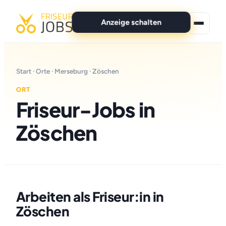
Anzeige schalten
★ Premium-Jobs
Start
·
Orte
·
Merseburg
· Zöschen
Alle Jobs
ORT
Friseur-Jobs in
Für Bewerber
Zöschen
Marken
News
Anzeige schalten
Arbeiten als Friseur:in in
Zöschen