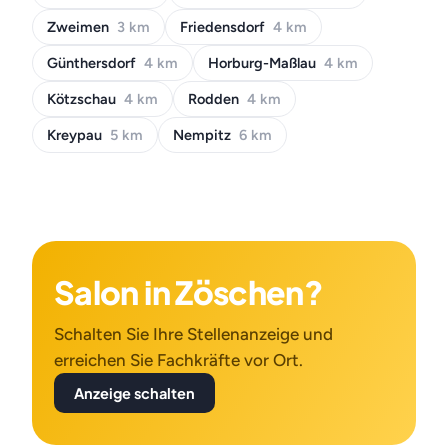
Zweimen
3 km
Friedensdorf
4 km
Günthersdorf
4 km
Horburg-Maßlau
4 km
Kötzschau
4 km
Rodden
4 km
Kreypau
5 km
Nempitz
6 km
Salon in Zöschen?
Schalten Sie Ihre Stellenanzeige und
erreichen Sie Fachkräfte vor Ort.
Anzeige schalten