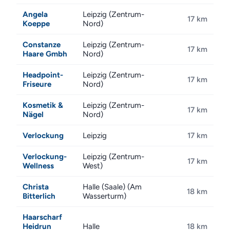
Angela
Leipzig (Zentrum-
17 km
Koeppe
Nord)
Constanze
Leipzig (Zentrum-
17 km
Haare Gmbh
Nord)
Headpoint-
Leipzig (Zentrum-
17 km
Friseure
Nord)
Kosmetik &
Leipzig (Zentrum-
17 km
Nägel
Nord)
Verlockung
Leipzig
17 km
Verlockung-
Leipzig (Zentrum-
17 km
Wellness
West)
Christa
Halle (Saale) (Am
18 km
Bitterlich
Wasserturm)
Haarscharf
Heidrun
Halle
18 km