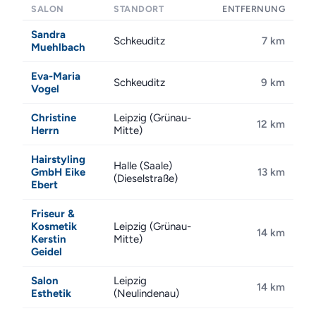
SALON
STANDORT
ENTFERNUNG
Sandra
Schkeuditz
7 km
Muehlbach
Eva-Maria
Schkeuditz
9 km
Vogel
Christine
Leipzig (Grünau-
12 km
Herrn
Mitte)
Hairstyling
Halle (Saale)
GmbH Eike
13 km
(Dieselstraße)
Ebert
Friseur &
Kosmetik
Leipzig (Grünau-
14 km
Kerstin
Mitte)
Geidel
Salon
Leipzig
14 km
Esthetik
(Neulindenau)