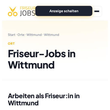
Anzeige schalten
★ Premium-Jobs
Start
·
Orte
·
Wittmund
· Wittmund
Alle Jobs
ORT
Friseur-Jobs in
Für Bewerber
Wittmund
Marken
News
Anzeige schalten
Arbeiten als Friseur:in in
Wittmund