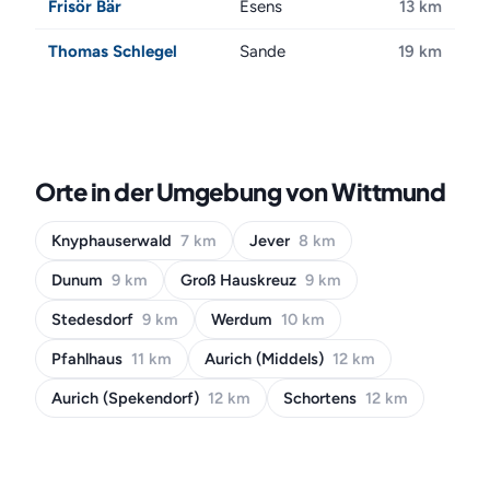
Frisör Bär
Esens
13 km
Thomas Schlegel
Sande
19 km
Orte in der Umgebung von Wittmund
Knyphauserwald
7 km
Jever
8 km
Dunum
9 km
Groß Hauskreuz
9 km
Stedesdorf
9 km
Werdum
10 km
Pfahlhaus
11 km
Aurich (Middels)
12 km
Aurich (Spekendorf)
12 km
Schortens
12 km