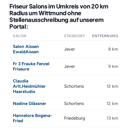
Friseur Salons im Umkreis von 20 km
Radius um Wittmund ohne
Stellenausschreibung auf unserem
Portal:
SALON
STANDORT
ENTFERNUNG
Salon Aissen
Jever
8 km
EwaldAissen
Fr 3 Frauke Fenzel
Jever
9 km
Friseure
Claudia
Arlt,Heidmühler
Schortens
12 km
Haarstudio
Nadine Glässner
Schortens
12 km
Hannelore Bogena-
Friedeburg
13 km
Fried