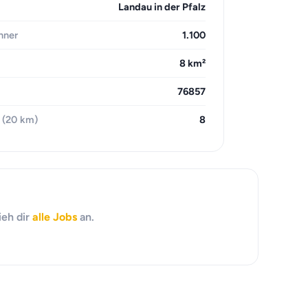
Landau in der Pfalz
hner
1.100
8 km²
76857
 (20 km)
8
ieh dir
alle Jobs
an.