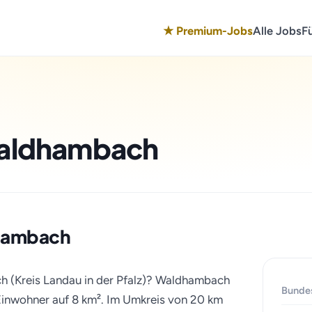
★ Premium-Jobs
Alle Jobs
F
 Waldhambach
ldhambach
h (Kreis Landau in der Pfalz)? Waldhambach
Bunde
0 Einwohner auf 8 km². Im Umkreis von 20 km