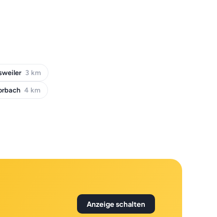
sweiler
3 km
horbach
4 km
Anzeige schalten