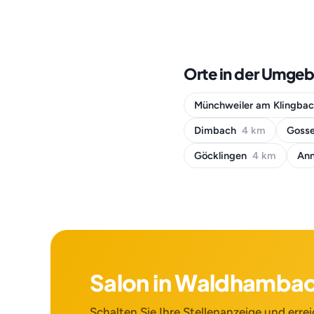
Orte in der Umg
Münchweiler am Klingba
Dimbach
4 km
Gosse
Göcklingen
4 km
Ann
Salon in Waldhamba
Schalten Sie Ihre Stellenanzeige und errei