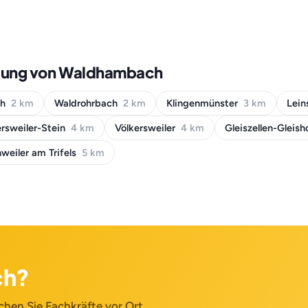
ebung von Waldhambach
ch
2 km
Waldrohrbach
2 km
Klingenmünster
3 km
Lein
rsweiler-Stein
4 km
Völkersweiler
4 km
Gleiszellen-Gleis
weiler am Trifels
5 km
ch?
chen Sie Fachkräfte vor Ort.