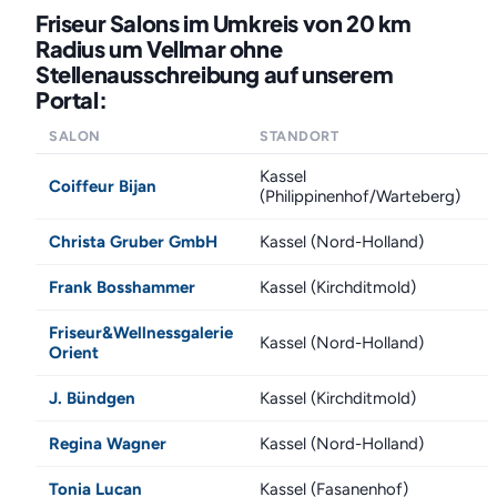
Friseur Salons im Umkreis von 20 km
Radius um Vellmar ohne
Stellenausschreibung auf unserem
Portal:
SALON
STANDORT
E
Kassel
Coiffeur Bijan
(Philippinenhof/Warteberg)
Christa Gruber GmbH
Kassel (Nord-Holland)
Frank Bosshammer
Kassel (Kirchditmold)
Friseur&Wellnessgalerie
Kassel (Nord-Holland)
Orient
J. Bündgen
Kassel (Kirchditmold)
Regina Wagner
Kassel (Nord-Holland)
Tonia Lucan
Kassel (Fasanenhof)