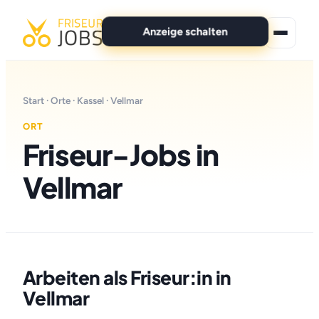
Anzeige schalten
★ Premium-Jobs
Start
·
Orte
·
Kassel
· Vellmar
Alle Jobs
ORT
Friseur-Jobs in
Für Bewerber
Vellmar
Marken
News
Anzeige schalten
Arbeiten als Friseur:in in
Vellmar