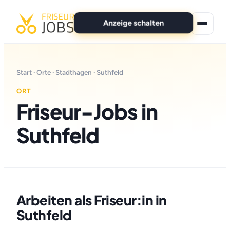
Anzeige schalten
★ Premium-Jobs
Start
·
Orte
·
Stadthagen
· Suthfeld
Alle Jobs
ORT
Friseur-Jobs in
Für Bewerber
Suthfeld
Marken
News
Anzeige schalten
Arbeiten als Friseur:in in
Suthfeld