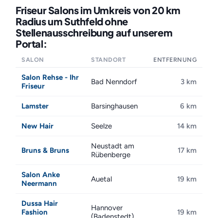
Friseur Salons im Umkreis von 20 km
Radius um Suthfeld ohne
Stellenausschreibung auf unserem
Portal:
SALON
STANDORT
ENTFERNUNG
Salon Rehse - Ihr
Bad Nenndorf
3 km
Friseur
Lamster
Barsinghausen
6 km
New Hair
Seelze
14 km
Neustadt am
Bruns & Bruns
17 km
Rübenberge
Salon Anke
Auetal
19 km
Neermann
Dussa Hair
Hannover
Fashion
19 km
(Badenstedt)