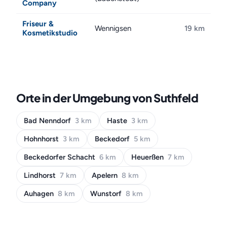
Company
Friseur &
Wennigsen
19 km
Kosmetikstudio
Orte in der Umgebung von Suthfeld
Bad Nenndorf
3 km
Haste
3 km
Hohnhorst
3 km
Beckedorf
5 km
Beckedorfer Schacht
6 km
Heuerßen
7 km
Lindhorst
7 km
Apelern
8 km
Auhagen
8 km
Wunstorf
8 km