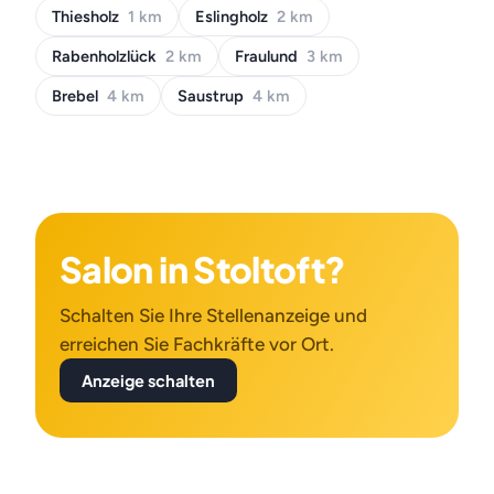
Thiesholz
1 km
Eslingholz
2 km
Rabenholzlück
2 km
Fraulund
3 km
Brebel
4 km
Saustrup
4 km
Salon in Stoltoft?
Schalten Sie Ihre Stellenanzeige und
erreichen Sie Fachkräfte vor Ort.
Anzeige schalten