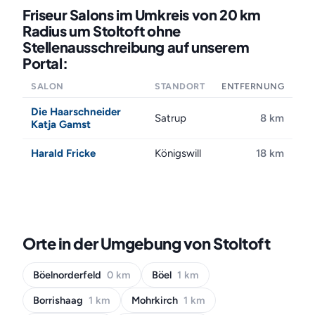
Friseur Salons im Umkreis von 20 km
Radius um Stoltoft ohne
Stellenausschreibung auf unserem
Portal:
SALON
STANDORT
ENTFERNUNG
Die Haarschneider
Satrup
8 km
Katja Gamst
Harald Fricke
Königswill
18 km
Orte in der Umgebung von Stoltoft
Böelnorderfeld
0 km
Böel
1 km
Borrishaag
1 km
Mohrkirch
1 km