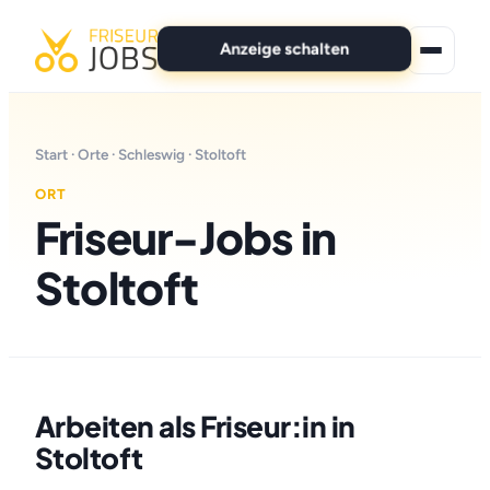
Anzeige schalten
★ Premium-Jobs
Start
·
Orte
·
Schleswig
· Stoltoft
Alle Jobs
ORT
Friseur-Jobs in
Für Bewerber
Stoltoft
Marken
News
Anzeige schalten
Arbeiten als Friseur:in in
Stoltoft