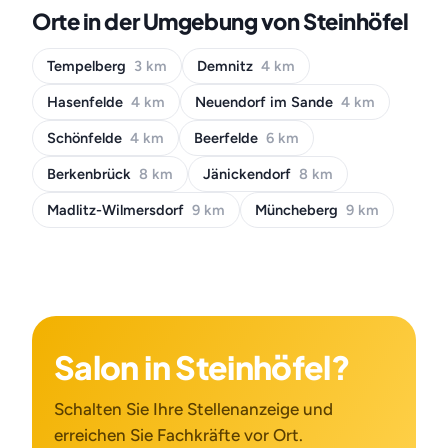
Orte in der Umgebung von Steinhöfel
Tempelberg
3 km
Demnitz
4 km
Hasenfelde
4 km
Neuendorf im Sande
4 km
Schönfelde
4 km
Beerfelde
6 km
Berkenbrück
8 km
Jänickendorf
8 km
Madlitz-Wilmersdorf
9 km
Müncheberg
9 km
Salon in Steinhöfel?
Schalten Sie Ihre Stellenanzeige und
erreichen Sie Fachkräfte vor Ort.