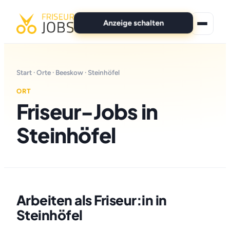
Anzeige schalten
★ Premium-Jobs
Start
·
Orte
·
Beeskow
· Steinhöfel
Alle Jobs
ORT
Friseur-Jobs in
Für Bewerber
Steinhöfel
Marken
News
Anzeige schalten
Arbeiten als Friseur:in in
Steinhöfel