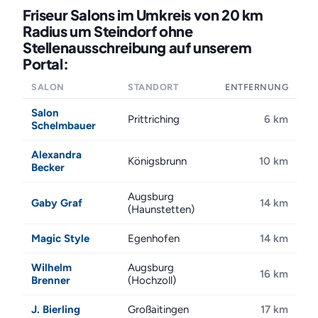
Friseur Salons im Umkreis von 20 km
Radius um Steindorf ohne
Stellenausschreibung auf unserem
Portal:
SALON
STANDORT
ENTFERNUNG
Salon
Prittriching
6 km
Schelmbauer
Alexandra
Königsbrunn
10 km
Becker
Augsburg
Gaby Graf
14 km
(Haunstetten)
Magic Style
Egenhofen
14 km
Wilhelm
Augsburg
16 km
Brenner
(Hochzoll)
J. Bierling
Großaitingen
17 km