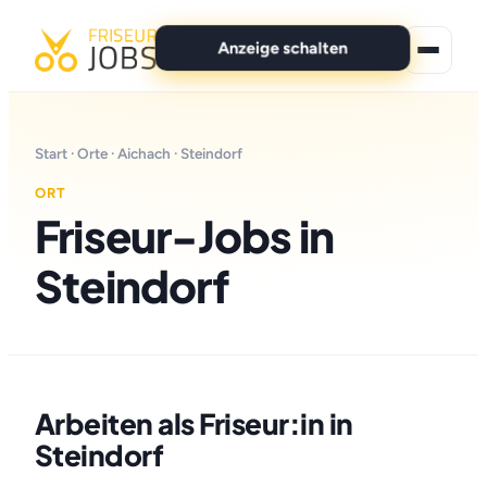
Anzeige schalten
★ Premium-Jobs
Start
·
Orte
·
Aichach
· Steindorf
Alle Jobs
ORT
Friseur-Jobs in
Für Bewerber
Steindorf
Marken
News
Anzeige schalten
Arbeiten als Friseur:in in
Steindorf