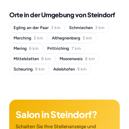
Orte in der Umgebung von Steindorf
Egling an der Paar
3 km
Schmiechen
3 km
Merching
5 km
Althegnenberg
5 km
Mering
6 km
Prittriching
7 km
Mittelstetten
8 km
Moorenweis
8 km
Scheuring
9 km
Adelshofen
9 km
Salon in Steindorf?
Schalten Sie Ihre Stellenanzeige und