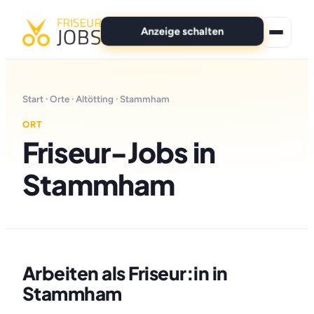
Anzeige schalten
★ Premium-Jobs
Start
·
Orte
·
Altötting
· Stammham
Alle Jobs
ORT
Friseur-Jobs in
Für Bewerber
Stammham
Marken
News
Anzeige schalten
Arbeiten als Friseur:in in
Stammham