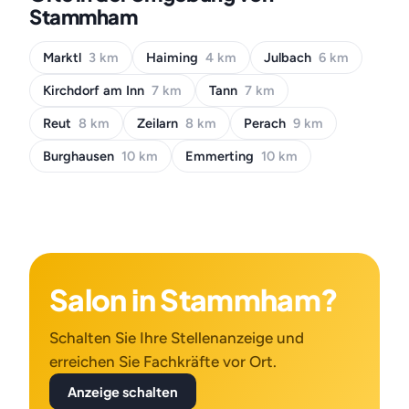
Stammham
Marktl
3 km
Haiming
4 km
Julbach
6 km
Kirchdorf am Inn
7 km
Tann
7 km
Reut
8 km
Zeilarn
8 km
Perach
9 km
Burghausen
10 km
Emmerting
10 km
Salon in Stammham?
Schalten Sie Ihre Stellenanzeige und
erreichen Sie Fachkräfte vor Ort.
Anzeige schalten