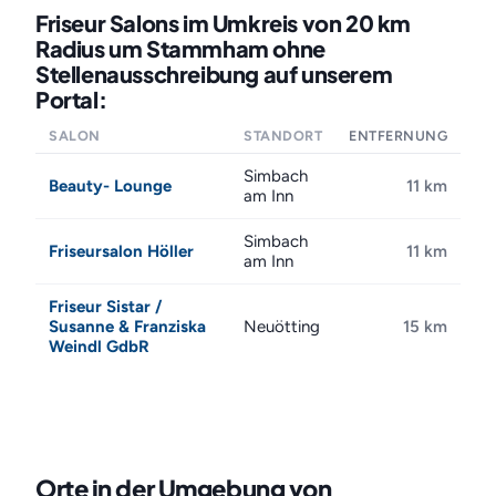
Friseur Salons im Umkreis von 20 km
Radius um Stammham ohne
Stellenausschreibung auf unserem
Portal:
SALON
STANDORT
ENTFERNUNG
Simbach
Beauty- Lounge
11 km
am Inn
Simbach
Friseursalon Höller
11 km
am Inn
Friseur Sistar /
Susanne & Franziska
Neuötting
15 km
Weindl GdbR
Orte in der Umgebung von