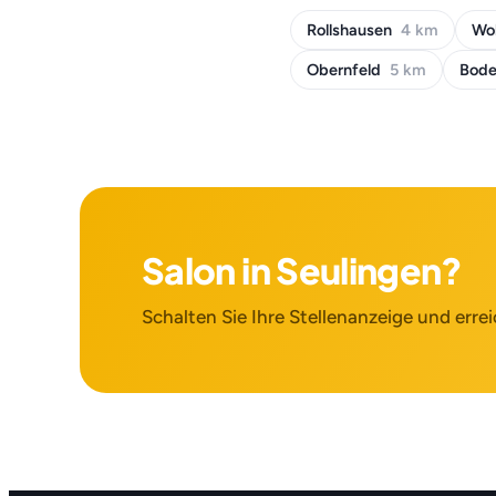
Rollshausen
4 km
Wo
Obernfeld
5 km
Bod
Salon in Seulingen?
Schalten Sie Ihre Stellenanzeige und errei