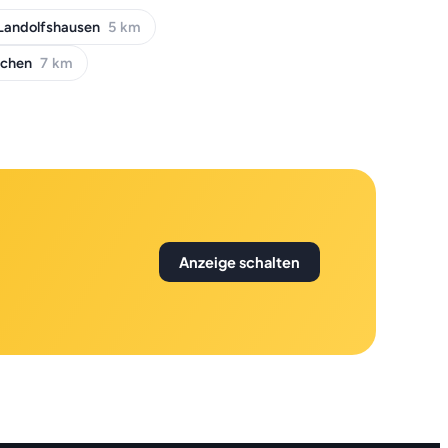
Landolfshausen
5 km
ichen
7 km
Anzeige schalten