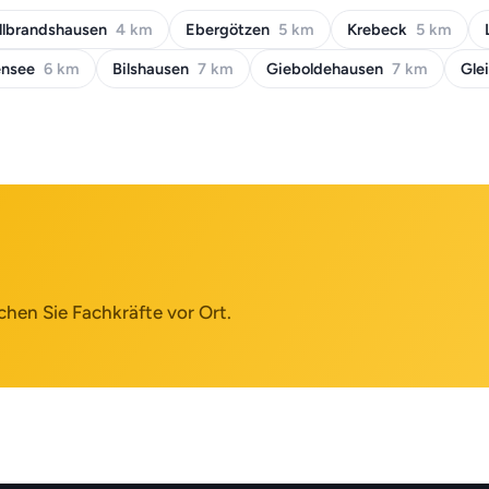
llbrandshausen
4 km
Ebergötzen
5 km
Krebeck
5 km
ensee
6 km
Bilshausen
7 km
Gieboldehausen
7 km
Gle
chen Sie Fachkräfte vor Ort.