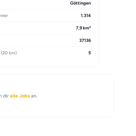
Göttingen
hner
1.314
7,9 km²
37136
 (20 km)
5
h dir
alle Jobs
an.