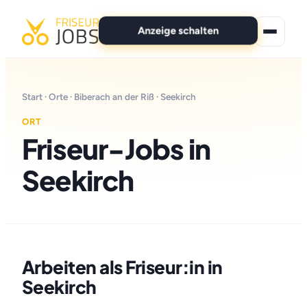
Anzeige schalten
★ Premium-Jobs
Start
·
Orte
·
Biberach an der Riß
· Seekirch
Alle Jobs
ORT
Friseur-Jobs in
Für Bewerber
Seekirch
Marken
News
Anzeige schalten
Arbeiten als Friseur:in in
Seekirch