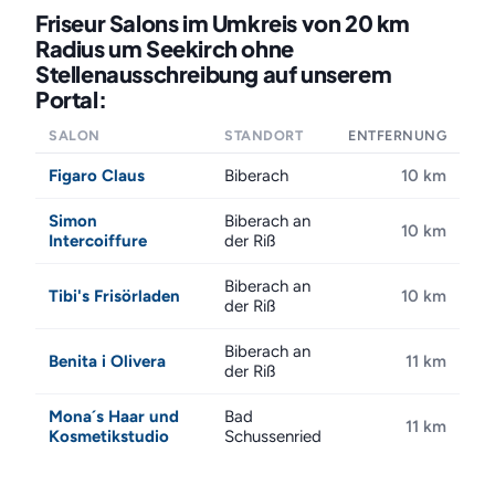
Friseur Salons im Umkreis von 20 km
Radius um Seekirch ohne
Stellenausschreibung auf unserem
Portal:
SALON
STANDORT
ENTFERNUNG
Figaro Claus
Biberach
10 km
Simon
Biberach an
10 km
Intercoiffure
der Riß
Biberach an
Tibi's Frisörladen
10 km
der Riß
Biberach an
Benita i Olivera
11 km
der Riß
Mona´s Haar und
Bad
11 km
Kosmetikstudio
Schussenried