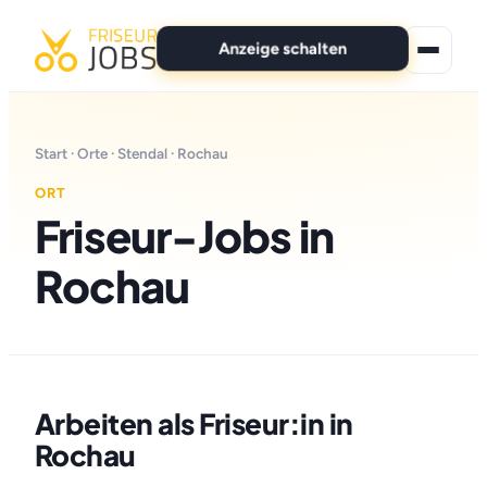
Anzeige schalten
★ Premium-Jobs
Start
·
Orte
·
Stendal
· Rochau
Alle Jobs
ORT
Friseur-Jobs in
Für Bewerber
Rochau
Marken
News
Anzeige schalten
Arbeiten als Friseur:in in
Rochau