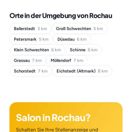
Orte in der Umgebung von Rochau
Ballerstedt
3 km
Groß Schwechten
5 km
Petersmark
5 km
Düsedau
6 km
Klein Schwechten
6 km
Schinne
6 km
Grassau
7 km
Möllendorf
7 km
Schorstedt
7 km
Eichstedt (Altmark)
8 km
Salon in Rochau?
Schalten Sie Ihre Stellenanzeige und