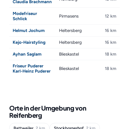
Claudia Brachmann
Modefriseur
Pirmasens
12 km
Schlick
Helmut Jochum
Heltersberg
16 km
Kejo-Hairstyling
Heltersberg
16 km
Ayhan Saglam
Blieskastel
18 km
Friseur Puderer
Blieskastel
18 km
Karl-Heinz Puderer
Orte in der Umgebung von
Reifenberg
Battweiler
2 km
Stockbornerhof
2 km