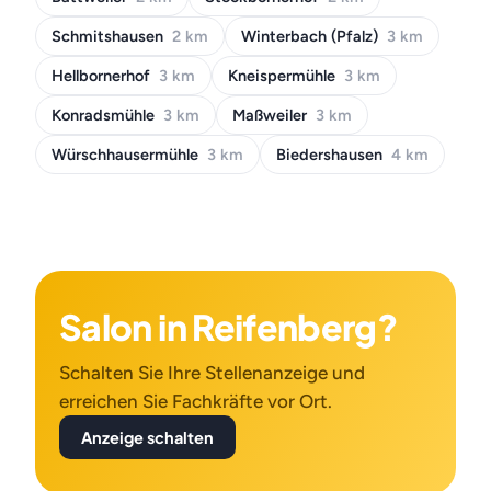
Schmitshausen
2 km
Winterbach (Pfalz)
3 km
Hellbornerhof
3 km
Kneispermühle
3 km
Konradsmühle
3 km
Maßweiler
3 km
Würschhausermühle
3 km
Biedershausen
4 km
Salon in Reifenberg?
Schalten Sie Ihre Stellenanzeige und
erreichen Sie Fachkräfte vor Ort.
Anzeige schalten