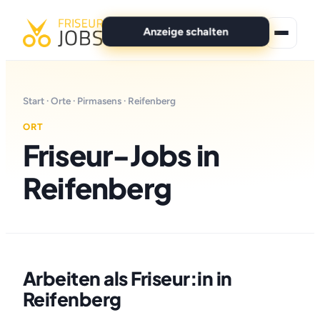
Anzeige schalten
★ Premium-Jobs
Start
·
Orte
·
Pirmasens
· Reifenberg
Alle Jobs
ORT
Friseur-Jobs in
Für Bewerber
Reifenberg
Marken
News
Anzeige schalten
Arbeiten als Friseur:in in
Reifenberg