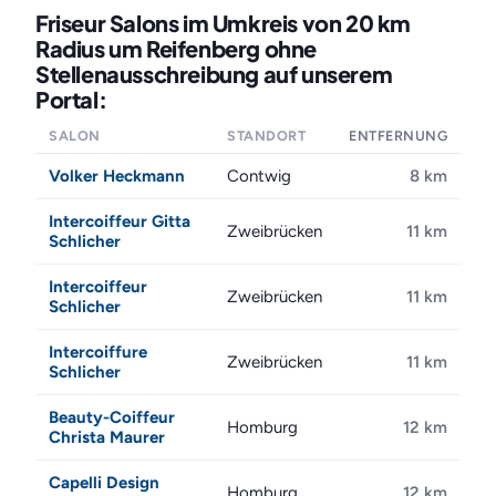
Friseur Salons im Umkreis von 20 km
Radius um Reifenberg ohne
Stellenausschreibung auf unserem
Portal:
SALON
STANDORT
ENTFERNUNG
Volker Heckmann
Contwig
8 km
Intercoiffeur Gitta
Zweibrücken
11 km
Schlicher
Intercoiffeur
Zweibrücken
11 km
Schlicher
Intercoiffure
Zweibrücken
11 km
Schlicher
Beauty-Coiffeur
Homburg
12 km
Christa Maurer
Capelli Design
Homburg
12 km