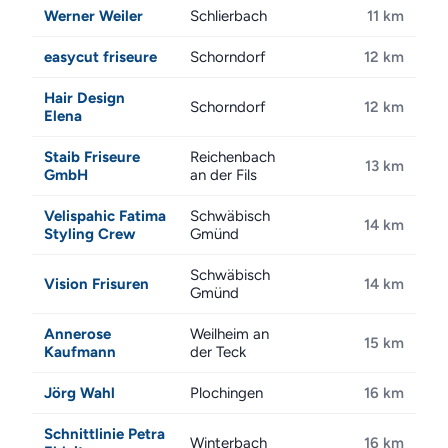
Werner Weiler
Schlierbach
11 km
easycut friseure
Schorndorf
12 km
Hair Design
Schorndorf
12 km
Elena
Staib Friseure
Reichenbach
13 km
GmbH
an der Fils
Velispahic Fatima
Schwäbisch
14 km
Styling Crew
Gmünd
Schwäbisch
Vision Frisuren
14 km
Gmünd
Annerose
Weilheim an
15 km
Kaufmann
der Teck
Jörg Wahl
Plochingen
16 km
Schnittlinie Petra
Winterbach
16 km