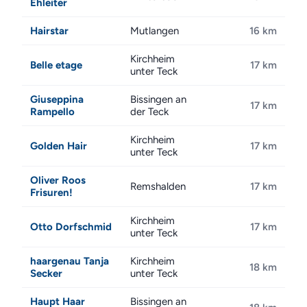
Ehleiter
Hairstar
Mutlangen
16 km
Kirchheim
Belle etage
17 km
unter Teck
Giuseppina
Bissingen an
17 km
Rampello
der Teck
Kirchheim
Golden Hair
17 km
unter Teck
Oliver Roos
Remshalden
17 km
Frisuren!
Kirchheim
Otto Dorfschmid
17 km
unter Teck
haargenau Tanja
Kirchheim
18 km
Secker
unter Teck
Haupt Haar
Bissingen an