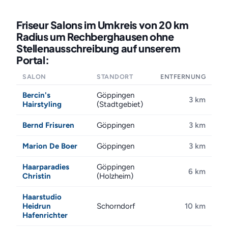
Friseur Salons im Umkreis von 20 km
Radius um Rechberghausen ohne
Stellenausschreibung auf unserem
Portal:
SALON
STANDORT
ENTFERNUNG
Bercin's
Göppingen
3 km
Hairstyling
(Stadtgebiet)
Bernd Frisuren
Göppingen
3 km
Marion De Boer
Göppingen
3 km
Haarparadies
Göppingen
6 km
Christin
(Holzheim)
Haarstudio
Heidrun
Schorndorf
10 km
Hafenrichter