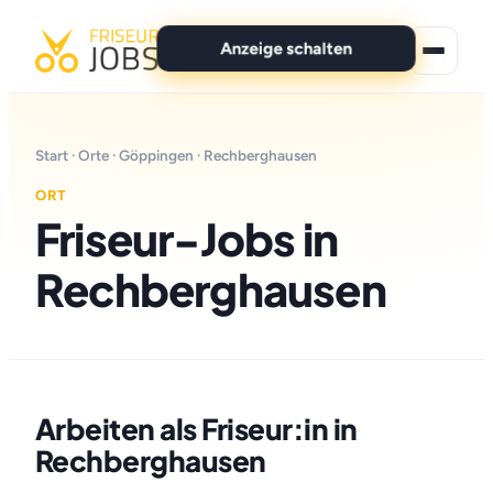
Anzeige schalten
★ Premium-Jobs
Start
·
Orte
·
Göppingen
· Rechberghausen
Alle Jobs
ORT
Friseur-Jobs in
Für Bewerber
Rechberghausen
Marken
News
Anzeige schalten
Arbeiten als Friseur:in in
Rechberghausen