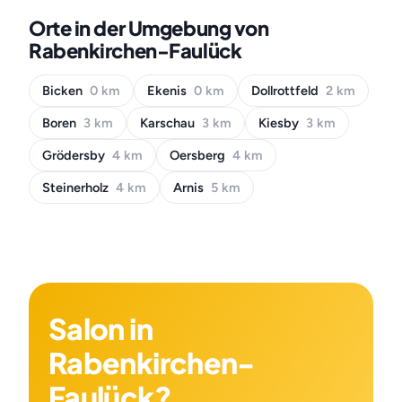
Orte in der Umgebung von
Rabenkirchen-Faulück
Bicken
0 km
Ekenis
0 km
Dollrottfeld
2 km
Boren
3 km
Karschau
3 km
Kiesby
3 km
Grödersby
4 km
Oersberg
4 km
Steinerholz
4 km
Arnis
5 km
Salon in
Rabenkirchen-
Faulück?