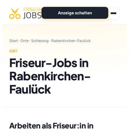
Anzeige schalten
★ Premium-Jobs
Start
·
Orte
·
Schleswig
· Rabenkirchen-Faulück
Alle Jobs
ORT
Friseur-Jobs in
Für Bewerber
Rabenkirchen-
Marken
Faulück
News
Anzeige schalten
Arbeiten als Friseur:in in