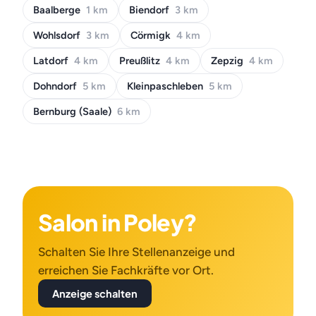
Baalberge
1 km
Biendorf
3 km
Wohlsdorf
3 km
Cörmigk
4 km
Latdorf
4 km
Preußlitz
4 km
Zepzig
4 km
Dohndorf
5 km
Kleinpaschleben
5 km
Bernburg (Saale)
6 km
Salon in Poley?
Schalten Sie Ihre Stellenanzeige und
erreichen Sie Fachkräfte vor Ort.
Anzeige schalten