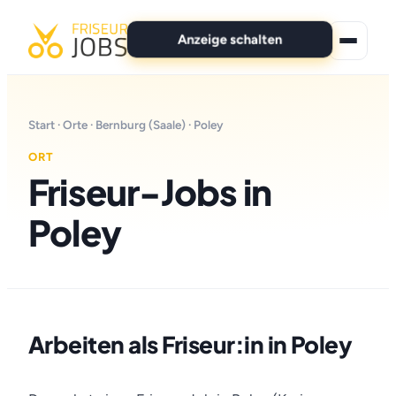
Anzeige schalten
★ Premium-Jobs
Start
·
Orte
·
Bernburg (Saale)
· Poley
Alle Jobs
ORT
Friseur-Jobs in
Für Bewerber
Poley
Marken
News
Anzeige schalten
Arbeiten als Friseur:in in Poley