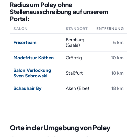
Radius um Poley ohne
Stellenausschreibung auf unserem
Portal:
SALON
STANDORT
ENTFERNUNG
Bernburg
Frisörteam
6 km
(Saale)
Modefrisur Köthen
Gröbzig
10 km
Salon Verlockung
Staßfurt
18 km
Sven Sebrowski
Schauhair By
Aken (Elbe)
18 km
Orte in der Umgebung von Poley