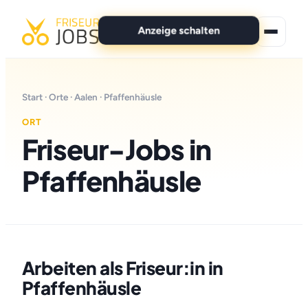
Anzeige schalten
★ Premium-Jobs
Start
·
Orte
·
Aalen
· Pfaffenhäusle
Alle Jobs
ORT
Friseur-Jobs in
Für Bewerber
Pfaffenhäusle
Marken
News
Anzeige schalten
Arbeiten als Friseur:in in
Pfaffenhäusle