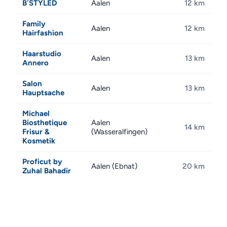
B´STYLED
Aalen
12 km
Family
Aalen
12 km
Hairfashion
Haarstudio
Aalen
13 km
Annero
Salon
Aalen
13 km
Hauptsache
Michael
Biosthetique
Aalen
14 km
Frisur &
(Wasseralfingen)
Kosmetik
Proficut by
Aalen (Ebnat)
20 km
Zuhal Bahadir