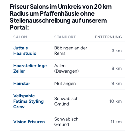
Friseur Salons im Umkreis von 20 km
Radius um Pfaffenhäusle ohne
Stellenausschreibung auf unserem
Portal:
SALON
STANDORT
ENTFERNUNG
Jutta's
Böbingen an der
3 km
Haarstudio
Rems
Haaratelier Inge
Aalen
8 km
Zeller
(Dewangen)
Hairstar
Mutlangen
9 km
Velispahic
Schwäbisch
Fatima Styling
10 km
Gmünd
Crew
Schwäbisch
Vision Frisuren
11 km
Gmünd