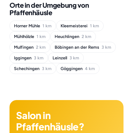
Orte in der Umgebung von
Pfaffenhäusle
Horner Mühle
1 km
Kleemeisterei
1 km
Mühlhölzle
1 km
Heuchlingen
2 km
Mulfingen
2 km
Böbingen an der Rems
3 km
Iggingen
3 km
Leinzell
3 km
Schechingen
3 km
Göggingen
4 km
Salon in
Pfaffenhäusle?