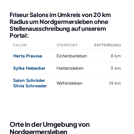
Friseur Salons im Umkreis von 20 km
Radius um Nordgermersleben ohne
Stellenausschreibung auf unserem
Portal:
SALON
STANDORT
ENTFERNUNG
Herta Preusse
Eichenbarleben
8 km
Sylke Hebecker
Haldensleben
9 km
Salon Schröder
Wefensleben
14 km
Silvia Schroeder
Orte in der Umgebung von
Nordgermersleben