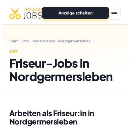
Anzeige schalten
★ Premium-Jobs
Start
·
Orte
·
Haldensleben
· Nordgermersleben
Alle Jobs
ORT
Friseur-Jobs in
Für Bewerber
Nordgermersleben
Marken
News
Anzeige schalten
Arbeiten als Friseur:in in
Nordgermersleben