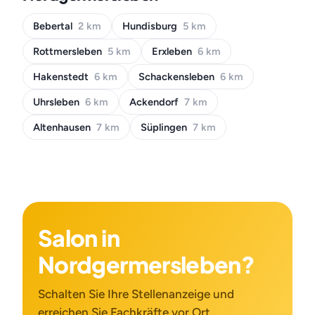
Bebertal
2 km
Hundisburg
5 km
Rottmersleben
5 km
Erxleben
6 km
Hakenstedt
6 km
Schackensleben
6 km
Uhrsleben
6 km
Ackendorf
7 km
Altenhausen
7 km
Süplingen
7 km
Salon in
Nordgermersleben?
Schalten Sie Ihre Stellenanzeige und
erreichen Sie Fachkräfte vor Ort.