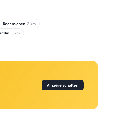
Radensleben
2 km
änzlin
3 km
Anzeige schalten