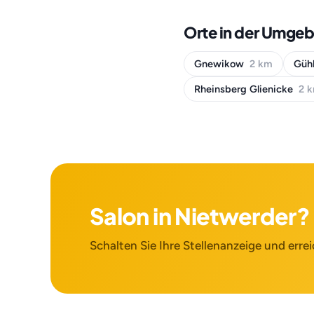
Orte in der Umge
Gnewikow
2 km
Gühl
Rheinsberg Glienicke
2 
Salon in Nietwerder?
Schalten Sie Ihre Stellenanzeige und errei