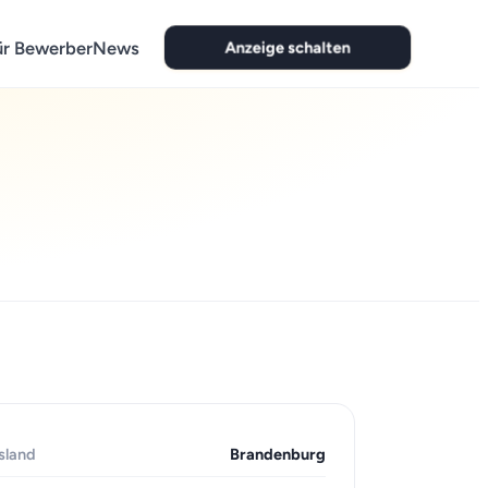
Anzeige schalten
ür Bewerber
News
sland
Brandenburg