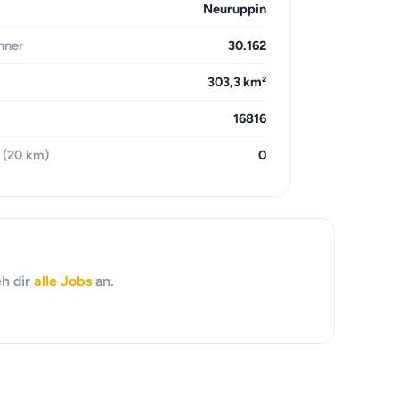
Neuruppin
hner
30.162
303,3 km²
16816
 (20 km)
0
eh dir
alle Jobs
an.