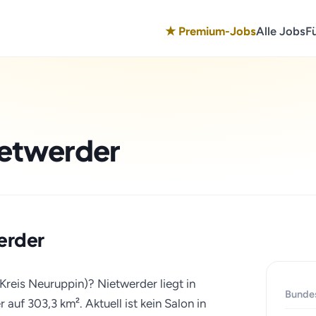
★ Premium-Jobs
Alle Jobs
F
ietwerder
werder
Kreis Neuruppin)? Nietwerder liegt in
Bunde
uf 303,3 km². Aktuell ist kein Salon in