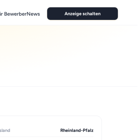
Anzeige schalten
ür Bewerber
News
sland
Rheinland-Pfalz