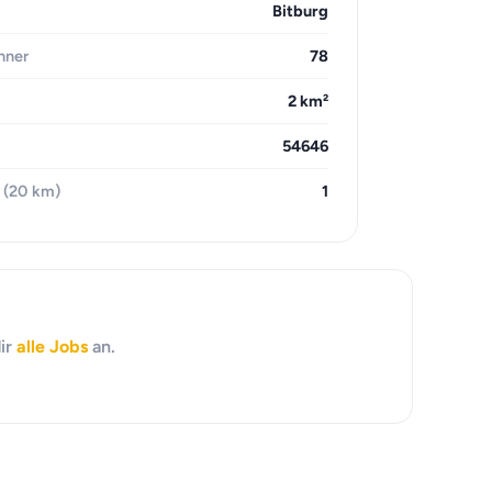
Bitburg
hner
78
2 km²
54646
 (20 km)
1
dir
alle Jobs
an.