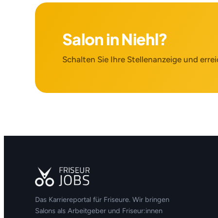
Salon in Niehl?
Schalten Sie Ihre Stellenanzeige und errei
Das Karriereportal für Friseure. Wir bringen
Salons als Arbeitgeber und Friseur:innen