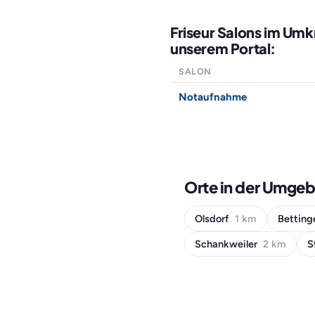
Friseur Salons im Umk
unserem Portal:
SALON
Notaufnahme
Orte in der Umgeb
Olsdorf
1 km
Bettin
Schankweiler
2 km
S