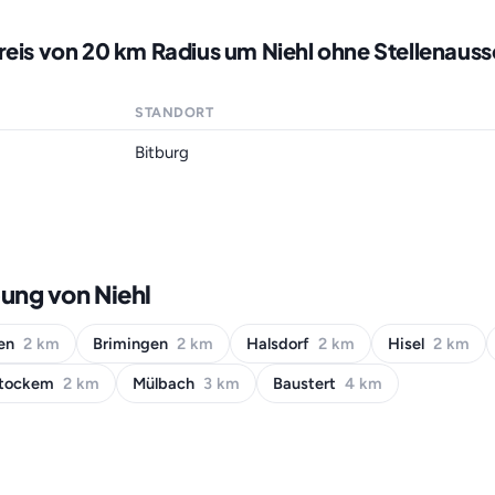
reis von 20 km Radius um Niehl ohne Stellenaus
STANDORT
Bitburg
ung von Niehl
gen
2 km
Brimingen
2 km
Halsdorf
2 km
Hisel
2 km
tockem
2 km
Mülbach
3 km
Baustert
4 km