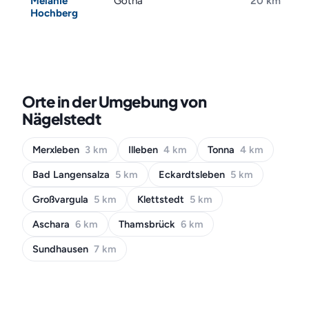
Melanie
Gotha
20 km
Hochberg
Orte in der Umgebung von
Nägelstedt
Merxleben
3 km
Illeben
4 km
Tonna
4 km
Bad Langensalza
5 km
Eckardtsleben
5 km
Großvargula
5 km
Klettstedt
5 km
Aschara
6 km
Thamsbrück
6 km
Sundhausen
7 km