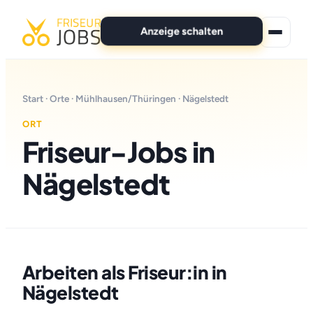
Anzeige schalten
★ Premium-Jobs
Start
·
Orte
·
Mühlhausen/Thüringen
· Nägelstedt
Alle Jobs
ORT
Friseur-Jobs in
Für Bewerber
Nägelstedt
Marken
News
Anzeige schalten
Arbeiten als Friseur:in in
Nägelstedt