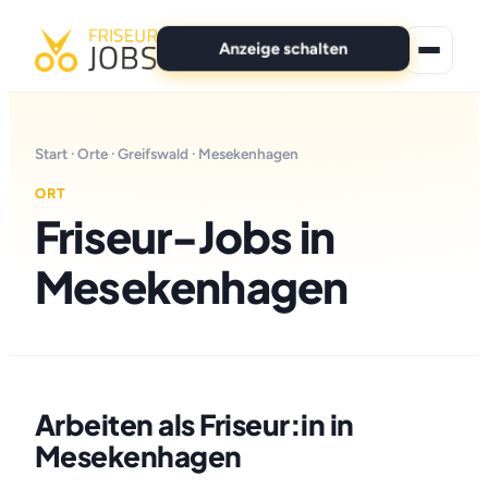
Anzeige schalten
★ Premium-Jobs
Start
·
Orte
·
Greifswald
· Mesekenhagen
Alle Jobs
ORT
Friseur-Jobs in
Für Bewerber
Mesekenhagen
Marken
News
Anzeige schalten
Arbeiten als Friseur:in in
Mesekenhagen