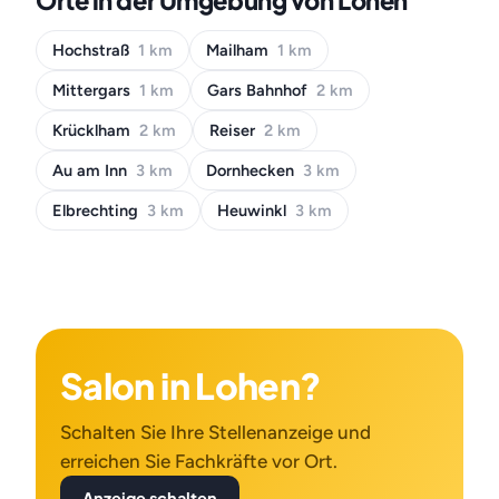
Orte in der Umgebung von Lohen
Hochstraß
1 km
Mailham
1 km
Mittergars
1 km
Gars Bahnhof
2 km
Krücklham
2 km
Reiser
2 km
Au am Inn
3 km
Dornhecken
3 km
Elbrechting
3 km
Heuwinkl
3 km
Salon in Lohen?
Schalten Sie Ihre Stellenanzeige und
erreichen Sie Fachkräfte vor Ort.
Anzeige schalten