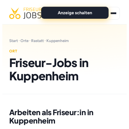
Anzeige schalten
★ Premium-Jobs
Start
·
Orte
·
Rastatt
· Kuppenheim
Alle Jobs
ORT
Friseur-Jobs in
Für Bewerber
Kuppenheim
Marken
News
Anzeige schalten
Arbeiten als Friseur:in in
Kuppenheim