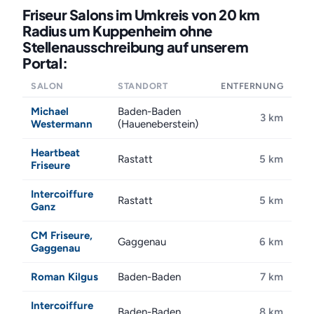
Friseur Salons im Umkreis von 20 km
Radius um Kuppenheim ohne
Stellenausschreibung auf unserem
Portal:
SALON
STANDORT
ENTFERNUNG
Michael
Baden-Baden
3 km
Westermann
(Haueneberstein)
Heartbeat
Rastatt
5 km
Friseure
Intercoiffure
Rastatt
5 km
Ganz
CM Friseure,
Gaggenau
6 km
Gaggenau
Roman Kilgus
Baden-Baden
7 km
Intercoiffure
Baden-Baden
8 km