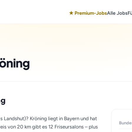
★ Premium-Jobs
Alle Jobs
F
röning
ng
is Landshut)? Kröning liegt in Bayern und hat
Bunde
is von 20 km gibt es 12 Friseursalons – plus