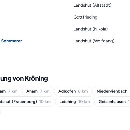
Landshut (Altstadt)
Gottfrieding
Landshut (Nikola)
te Sommerer
Landshut (Wolfgang)
bung von Kröning
ham
7 km
Aham
7 km
Adlkofen
8 km
Niederviehbach
dshut (Frauenberg)
10 km
Loiching
10 km
Geisenhausen