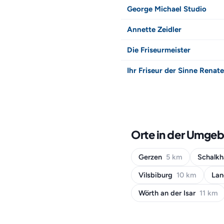
George Michael Studio
Annette Zeidler
Die Friseurmeister
Ihr Friseur der Sinne Rena
Orte in der Umge
Gerzen
5 km
Schalk
Vilsbiburg
10 km
Lan
Wörth an der Isar
11 km