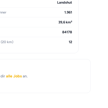
Landshut
hner
1.961
39,6 km²
84178
 (20 km)
12
 dir
alle Jobs
an.