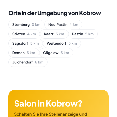
Orte in der Umgebung von Kobrow
Sternberg
3 km
Neu Pastin
4 km
Stieten
4 km
Kaarz
5 km
Pastin
5 km
Sagsdorf
5 km
Weitendorf
5 km
Demen
6 km
Gägelow
6 km
Jülchendorf
6 km
Salon in Kobrow?
Schalten Sie Ihre Stellenanzeige und