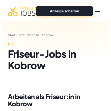
Anzeige schalten
★ Premium-Jobs
Start
·
Orte
·
Parchim
· Kobrow
Alle Jobs
ORT
Friseur-Jobs in
Für Bewerber
Kobrow
Marken
News
Anzeige schalten
Arbeiten als Friseur:in in
Kobrow