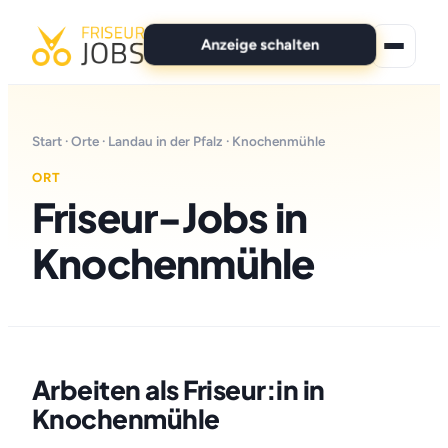
Anzeige schalten
★ Premium-Jobs
Start
·
Orte
·
Landau in der Pfalz
· Knochenmühle
Alle Jobs
ORT
Friseur-Jobs in
Für Bewerber
Knochenmühle
Marken
News
Anzeige schalten
Arbeiten als Friseur:in in
Knochenmühle