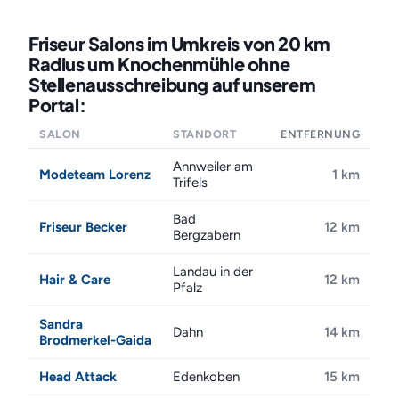
Friseur Salons im Umkreis von 20 km
Radius um Knochenmühle ohne
Stellenausschreibung auf unserem
Portal:
SALON
STANDORT
ENTFERNUNG
Annweiler am
Modeteam Lorenz
1 km
Trifels
Bad
Friseur Becker
12 km
Bergzabern
Landau in der
Hair & Care
12 km
Pfalz
Sandra
Dahn
14 km
Brodmerkel-Gaida
Head Attack
Edenkoben
15 km