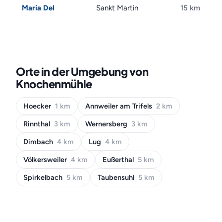
Maria Del
Sankt Martin
15 km
Orte in der Umgebung von
Knochenmühle
Hoecker
1 km
Annweiler am Trifels
2 km
Rinnthal
3 km
Wernersberg
3 km
Dimbach
4 km
Lug
4 km
Völkersweiler
4 km
Eußerthal
5 km
Spirkelbach
5 km
Taubensuhl
5 km