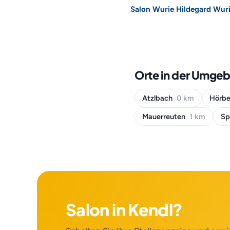
Salon Wurie Hildegard Wur
Orte in der Umge
Atzlbach
0 km
Hörbe
Mauerreuten
1 km
Sp
Salon in Kendl?