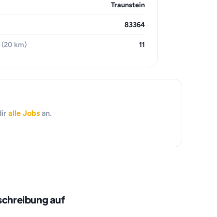
Traunstein
83364
 (20 km)
11
dir
alle Jobs
an.
schreibung auf