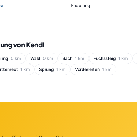
ie
Fridolfing
bung von Kendl
ring
0 km
Wald
0 km
Bach
1 km
Fuchssteig
1 km
ittenreut
1 km
Sprung
1 km
Vorderleiten
1 km