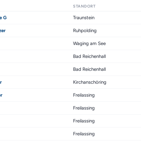
STANDORT
e G
Traunstein
zer
Ruhpolding
Waging am See
Bad Reichenhall
Bad Reichenhall
r
Kirchanschöring
er
Freilassing
Freilassing
Freilassing
Freilassing