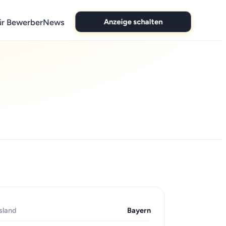
Anzeige schalten
ür Bewerber
News
sland
Bayern