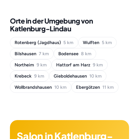
Orte in der Umgebung von
Katlenburg-Lindau
Rotenberg (Jagdhaus)
5 km
Wulften
5 km
Bilshausen
7 km
Bodensee
8 km
Northeim
9 km
Hattorf am Harz
9 km
Krebeck
9 km
Gieboldehausen
10 km
Wollbrandshausen
10 km
Ebergötzen
11 km
Salon in Katlenburg-