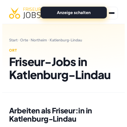
Anzeige schalten
★ Premium-Jobs
Start
·
Orte
·
Northeim
· Katlenburg-Lindau
Alle Jobs
ORT
Friseur-Jobs in
Für Bewerber
Katlenburg-Lindau
Marken
News
Anzeige schalten
Arbeiten als Friseur:in in
Katlenburg-Lindau