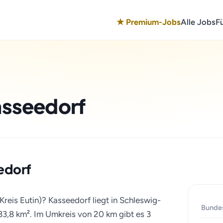
★ Premium-Jobs
Alle Jobs
F
asseedorf
eedorf
Kreis Eutin)? Kasseedorf liegt in Schleswig-
Bunde
33,8 km². Im Umkreis von 20 km gibt es 3