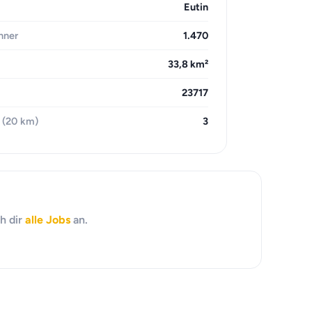
Eutin
hner
1.470
33,8 km²
23717
 (20 km)
3
h dir
alle Jobs
an.