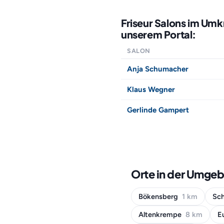
Friseur Salons im Umk
unserem Portal:
SALON
Anja Schumacher
Klaus Wegner
Gerlinde Gampert
Orte in der Umge
Bökensberg
1 km
Sc
Altenkrempe
8 km
E