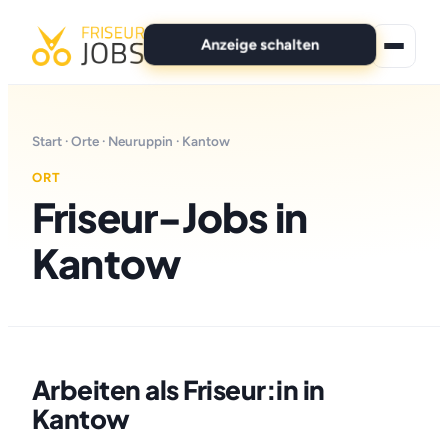
Anzeige schalten
★ Premium-Jobs
Start
·
Orte
·
Neuruppin
· Kantow
Alle Jobs
ORT
Friseur-Jobs in
Für Bewerber
Kantow
Marken
News
Anzeige schalten
Arbeiten als Friseur:in in
Kantow