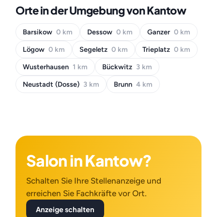
Orte in der Umgebung von Kantow
Barsikow
0 km
Dessow
0 km
Ganzer
0 km
Lögow
0 km
Segeletz
0 km
Trieplatz
0 km
Wusterhausen
1 km
Bückwitz
3 km
Neustadt (Dosse)
3 km
Brunn
4 km
Salon in Kantow?
Schalten Sie Ihre Stellenanzeige und
erreichen Sie Fachkräfte vor Ort.
Anzeige schalten