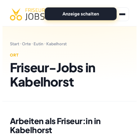
Anzeige schalten
★ Premium-Jobs
Start
·
Orte
·
Eutin
· Kabelhorst
Alle Jobs
ORT
Friseur-Jobs in
Für Bewerber
Kabelhorst
Marken
News
Anzeige schalten
Arbeiten als Friseur:in in
Kabelhorst