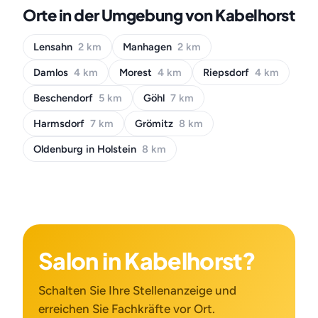
Orte in der Umgebung von Kabelhorst
Lensahn
2 km
Manhagen
2 km
Damlos
4 km
Morest
4 km
Riepsdorf
4 km
Beschendorf
5 km
Göhl
7 km
Harmsdorf
7 km
Grömitz
8 km
Oldenburg in Holstein
8 km
Salon in Kabelhorst?
Schalten Sie Ihre Stellenanzeige und
erreichen Sie Fachkräfte vor Ort.