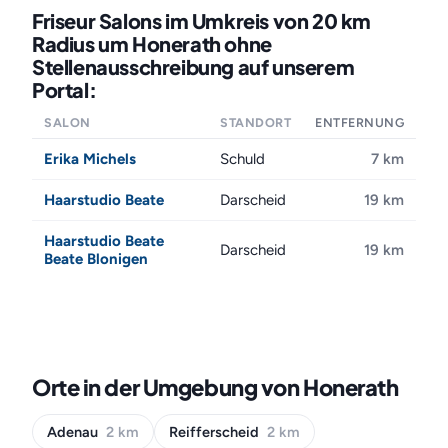
Friseur Salons im Umkreis von 20 km
Radius um Honerath ohne
Stellenausschreibung auf unserem
Portal:
SALON
STANDORT
ENTFERNUNG
Erika Michels
Schuld
7 km
Haarstudio Beate
Darscheid
19 km
Haarstudio Beate
Darscheid
19 km
Beate Blonigen
Orte in der Umgebung von Honerath
Adenau
2 km
Reifferscheid
2 km