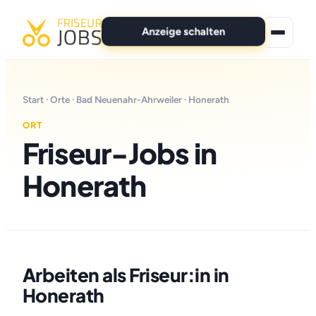
Anzeige schalten
★ Premium-Jobs
Start
·
Orte
·
Bad Neuenahr-Ahrweiler
· Honerath
Alle Jobs
ORT
Friseur-Jobs in
Für Bewerber
Honerath
Marken
News
Anzeige schalten
Arbeiten als Friseur:in in
Honerath