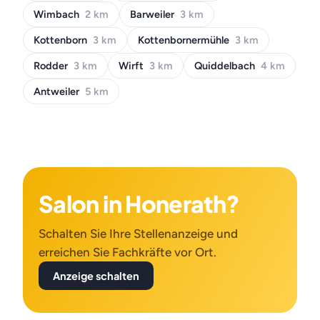
Wimbach
2 km
Barweiler
3 km
Kottenborn
3 km
Kottenbornermühle
3 km
Rodder
3 km
Wirft
3 km
Quiddelbach
4 km
Antweiler
5 km
Salon in Honerath?
Schalten Sie Ihre Stellenanzeige und
erreichen Sie Fachkräfte vor Ort.
Anzeige schalten