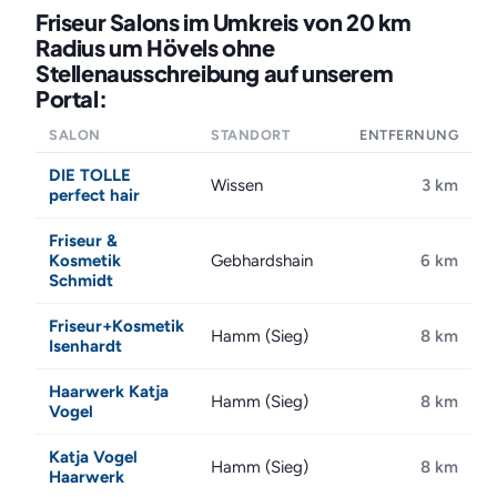
Friseur Salons im Umkreis von 20 km
Radius um Hövels ohne
Stellenausschreibung auf unserem
Portal:
SALON
STANDORT
ENTFERNUNG
DIE TOLLE
Wissen
3 km
perfect hair
Friseur &
Kosmetik
Gebhardshain
6 km
Schmidt
Friseur+Kosmetik
Hamm (Sieg)
8 km
Isenhardt
Haarwerk Katja
Hamm (Sieg)
8 km
Vogel
Katja Vogel
Hamm (Sieg)
8 km
Haarwerk