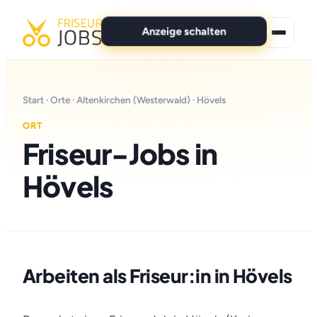
Anzeige schalten
★ Premium-Jobs
Start
·
Orte
·
Altenkirchen (Westerwald)
· Hövels
Alle Jobs
ORT
Friseur-Jobs in
Für Bewerber
Hövels
Marken
News
Anzeige schalten
Arbeiten als Friseur:in in Hövels