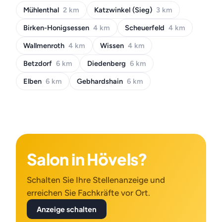
Mühlenthal
2 km
Katzwinkel (Sieg)
3 km
Birken-Honigsessen
4 km
Scheuerfeld
4 km
Wallmenroth
4 km
Wissen
4 km
Betzdorf
6 km
Diedenberg
6 km
Elben
6 km
Gebhardshain
6 km
Salon in Hövels?
Schalten Sie Ihre Stellenanzeige und
erreichen Sie Fachkräfte vor Ort.
Anzeige schalten