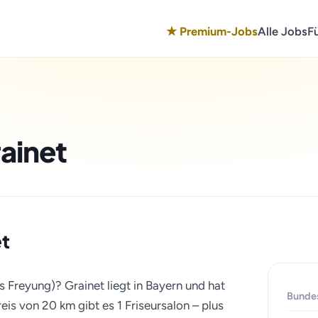
★ Premium-Jobs
Alle Jobs
F
rainet
et
s Freyung)? Grainet liegt in Bayern und hat
Bunde
is von 20 km gibt es 1 Friseursalon – plus