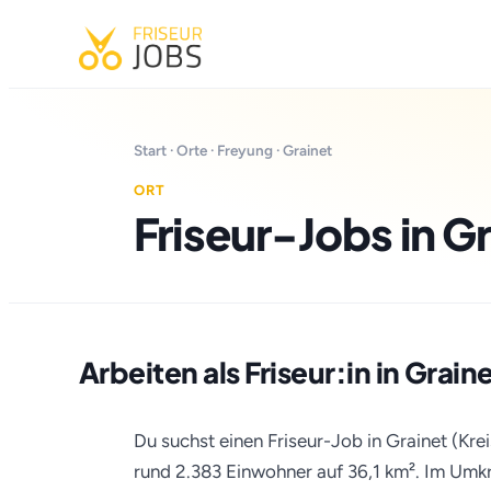
Start
·
Orte
·
Freyung
· Grainet
ORT
Friseur-Jobs in G
Arbeiten als Friseur:in in Grain
Du suchst einen Friseur-Job in Grainet (Krei
rund 2.383 Einwohner auf 36,1 km². Im Umkre