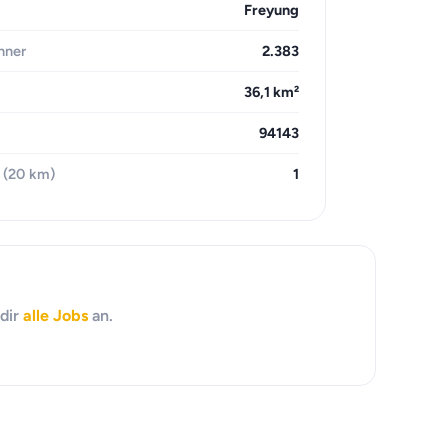
Freyung
hner
2.383
36,1 km²
94143
 (20 km)
1
 dir
alle Jobs
an.