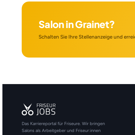
Salon in Grainet?
Schalten Sie Ihre Stellenanzeige und errei
Das Karriereportal für Friseure. Wir bringen
Salons als Arbeitgeber und Friseur:innen