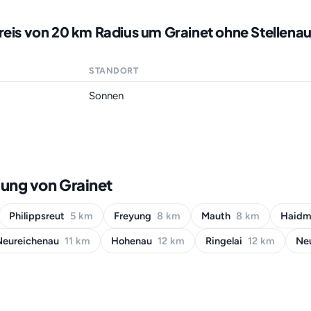
reis von 20 km Radius um Grainet ohne Stellena
STANDORT
Sonnen
ung von Grainet
Philippsreut
5 km
Freyung
8 km
Mauth
8 km
Haidm
Neureichenau
11 km
Hohenau
12 km
Ringelai
12 km
Ne