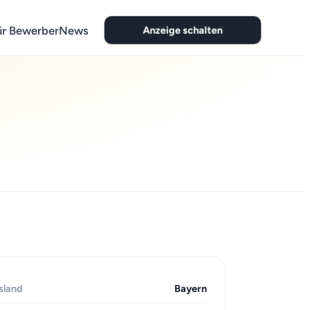
Anzeige schalten
ür Bewerber
News
sland
Bayern