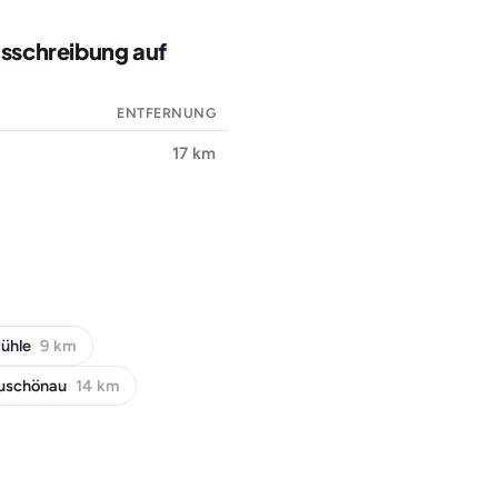
usschreibung auf
ENTFERNUNG
17 km
ühle
9 km
uschönau
14 km