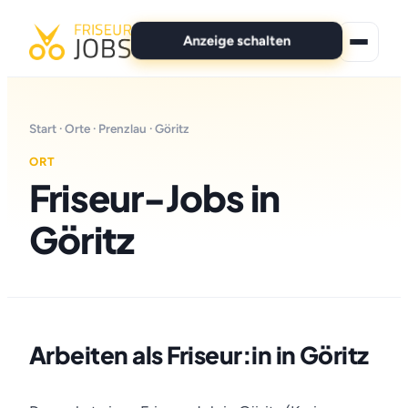
Anzeige schalten
★ Premium-Jobs
Start
·
Orte
·
Prenzlau
· Göritz
Alle Jobs
ORT
Friseur-Jobs in
Für Bewerber
Göritz
Marken
News
Anzeige schalten
Arbeiten als Friseur:in in Göritz