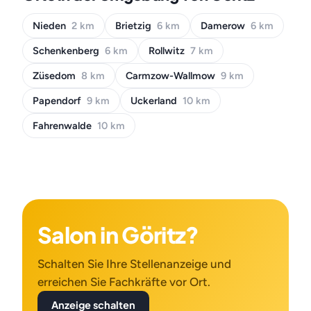
Nieden
2 km
Brietzig
6 km
Damerow
6 km
Schenkenberg
6 km
Rollwitz
7 km
Züsedom
8 km
Carmzow-Wallmow
9 km
Papendorf
9 km
Uckerland
10 km
Fahrenwalde
10 km
Salon in Göritz?
Schalten Sie Ihre Stellenanzeige und
erreichen Sie Fachkräfte vor Ort.
Anzeige schalten