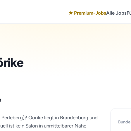
★ Premium-Jobs
Alle Jobs
F
örike
e
s Perleberg)? Görike liegt in Brandenburg und
Bunde
ell ist kein Salon in unmittelbarer Nähe