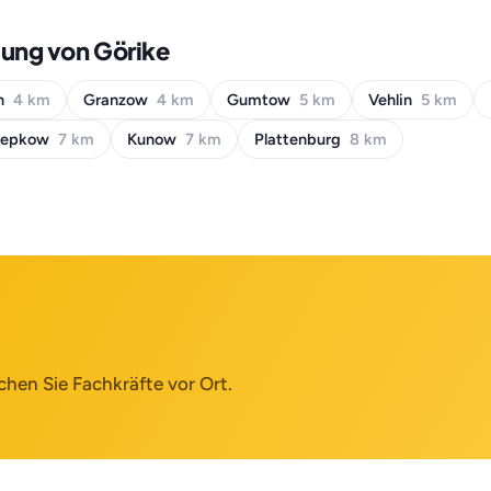
bung von Görike
en
4 km
Granzow
4 km
Gumtow
5 km
Vehlin
5 km
repkow
7 km
Kunow
7 km
Plattenburg
8 km
chen Sie Fachkräfte vor Ort.