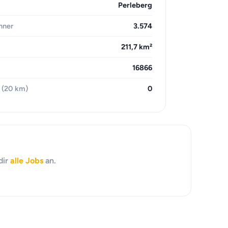
Perleberg
hner
3.574
211,7 km²
16866
 (20 km)
0
dir
alle Jobs
an.