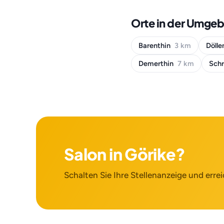
Orte in der Umge
Barenthin
3 km
Döll
Demerthin
7 km
Sch
Salon in Görike?
Schalten Sie Ihre Stellenanzeige und errei