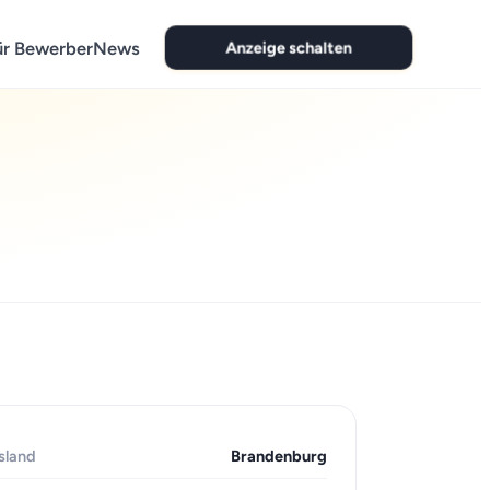
Anzeige schalten
ür Bewerber
News
sland
Brandenburg