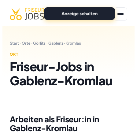
Anzeige schalten
★ Premium-Jobs
Start
·
Orte
·
Görlitz
· Gablenz-Kromlau
Alle Jobs
ORT
Friseur-Jobs in
Für Bewerber
Gablenz-Kromlau
Marken
News
Anzeige schalten
Arbeiten als Friseur:in in
Gablenz-Kromlau