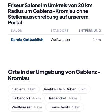
Friseur Salons im Umkreis von 20 km
Radius um Gablenz-Kromlau ohne
Stellenausschreibung auf unserem
Portal:
SALON
STANDORT
ENTFERNUNG
Karola Gottschlich
Weißwasser
4 km
Orte in der Umgebung von Gablenz-
Kromlau
Gablenz
3 km
Jämlitz-Klein Düben
3 km
Halbendorf
4 km
Trebendorf
4 km
Weißwasser
4 km
Krauschwitz
5 km