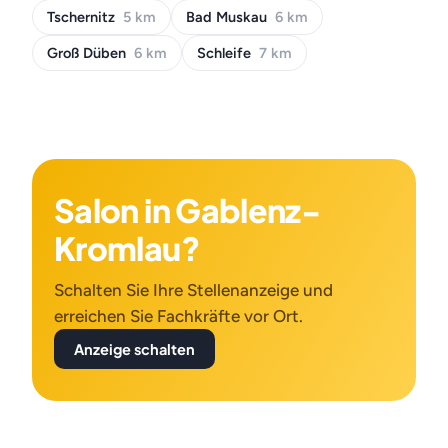
Tschernitz
5 km
Bad Muskau
6 km
Groß Düben
6 km
Schleife
7 km
Salon in Gablenz-
Kromlau?
Schalten Sie Ihre Stellenanzeige und
erreichen Sie Fachkräfte vor Ort.
Anzeige schalten