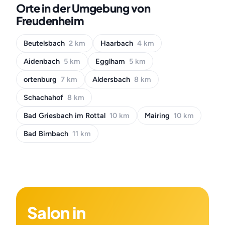
Orte in der Umgebung von
Freudenheim
Beutelsbach
2 km
Haarbach
4 km
Aidenbach
5 km
Egglham
5 km
ortenburg
7 km
Aldersbach
8 km
Schachahof
8 km
Bad Griesbach im Rottal
10 km
Mairing
10 km
Bad Birnbach
11 km
Salon in