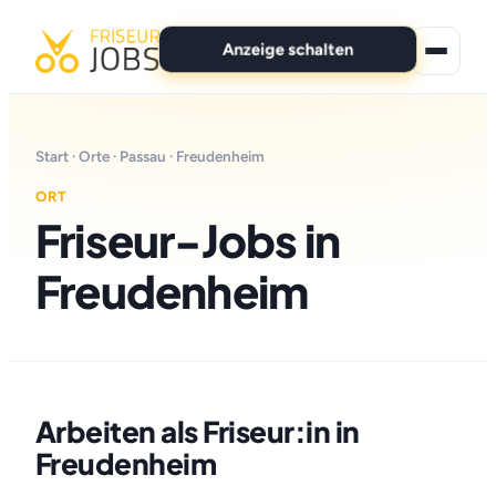
Anzeige schalten
★ Premium-Jobs
Start
·
Orte
·
Passau
· Freudenheim
Alle Jobs
ORT
Friseur-Jobs in
Für Bewerber
Freudenheim
Marken
News
Anzeige schalten
Arbeiten als Friseur:in in
Freudenheim