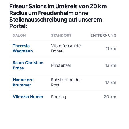
Friseur Salons im Umkreis von 20 km
Radius um Freudenheim ohne
Stellenausschreibung auf unserem
Portal:
SALON
STANDORT
ENTFERNUNG
Theresia
Vilshofen an der
11 km
Wagmann
Donau
Salon Christian
Fürstenzell
13 km
Ernte
Hannelore
Ruhstorf an der
17 km
Brummer
Rott
Viktoria Humer
Pocking
20 km