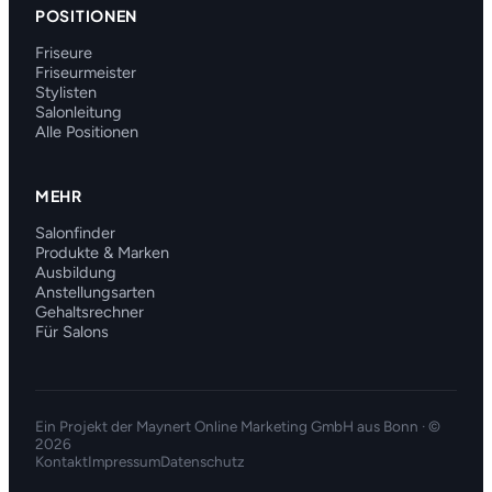
POSITIONEN
Friseure
Friseurmeister
Stylisten
Salonleitung
Alle Positionen
MEHR
Salonfinder
Produkte & Marken
Ausbildung
Anstellungsarten
Gehaltsrechner
Für Salons
Ein Projekt der
Maynert Online Marketing GmbH
aus Bonn · ©
2026
Kontakt
Impressum
Datenschutz