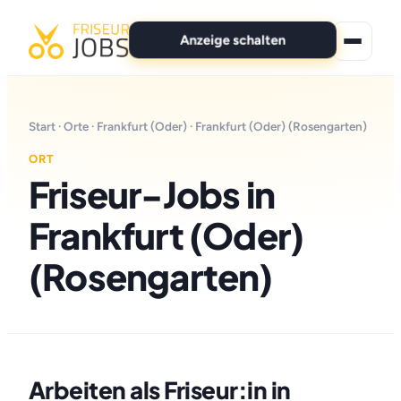
Anzeige schalten
★ Premium-Jobs
Start
·
Orte
·
Frankfurt (Oder)
· Frankfurt (Oder) (Rosengarten)
Alle Jobs
ORT
Friseur-Jobs in
Für Bewerber
Frankfurt (Oder)
Marken
(Rosengarten)
News
Anzeige schalten
Arbeiten als Friseur:in in