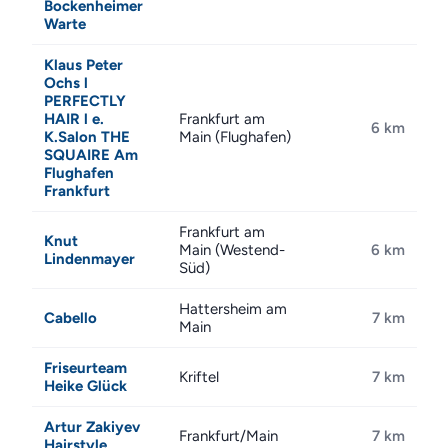
Bockenheimer
Warte
Klaus Peter
Ochs l
PERFECTLY
HAIR l e.
Frankfurt am
6 km
K.Salon THE
Main (Flughafen)
SQUAIRE Am
Flughafen
Frankfurt
Frankfurt am
Knut
Main (Westend-
6 km
Lindenmayer
Süd)
Hattersheim am
Cabello
7 km
Main
Friseurteam
Kriftel
7 km
Heike Glück
Artur Zakiyev
Frankfurt/Main
7 km
Hairstyle