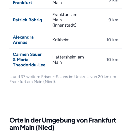
9 km
Frankfurt
Main
Frankfurt am
Patrick Röhrig
Main
9 km
(Innenstadt)
Alexandra
Kelkheim
10 km
Arenas
Carmen Sauer
Hattersheim am
& Maria
10 km
Main
Theodoridu-Lee
… und 37 weitere Friseur-Salons im Umkreis von 20 km um
Frankfurt am Main (Nied).
Orte in der Umgebung von Frankfurt
am Main (Nied)