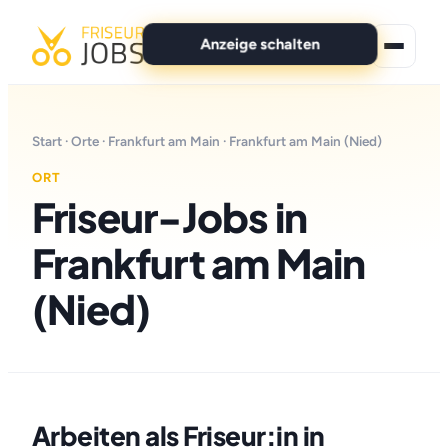
Anzeige schalten
★ Premium-Jobs
Start
·
Orte
·
Frankfurt am Main
· Frankfurt am Main (Nied)
Alle Jobs
ORT
Friseur-Jobs in
Für Bewerber
Frankfurt am Main
Marken
(Nied)
News
Anzeige schalten
Arbeiten als Friseur:in in