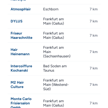
AtmospHair
Eschborn
7 km
Frankfurt am
DYLUS
7 km
Main (Gallus)
Friseur
Frankfurt am
7 km
Haarschnitte
Main (Gallus)
Frankfurt am
Hair
Main
7 km
Heinemann
(Sachsenhausen)
Intercoiffure
Bad Soden am
7 km
Kochanski
Taunus
Frankfurt am
M2 Hair
Main (Westend-
7 km
Culture
Süd)
Monte Carlo
Frankfurt am
Frisiersalon
7 km
Main (Gallus)
Gmbh