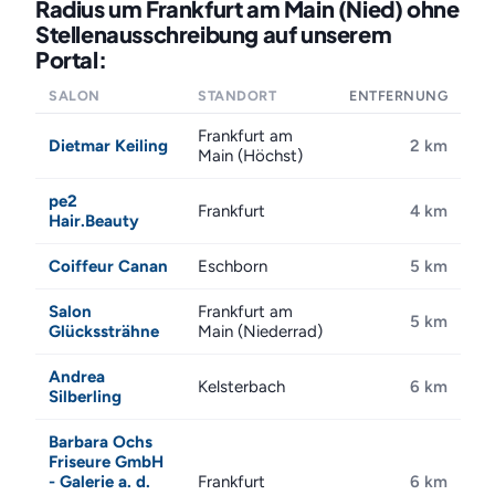
Radius um Frankfurt am Main (Nied) ohne
Stellenausschreibung auf unserem
Portal:
SALON
STANDORT
ENTFERNUNG
Frankfurt am
Dietmar Keiling
2 km
Main (Höchst)
pe2
Frankfurt
4 km
Hair.Beauty
Coiffeur Canan
Eschborn
5 km
Salon
Frankfurt am
5 km
Glückssträhne
Main (Niederrad)
Andrea
Kelsterbach
6 km
Silberling
Barbara Ochs
Friseure GmbH
- Galerie a. d.
Frankfurt
6 km