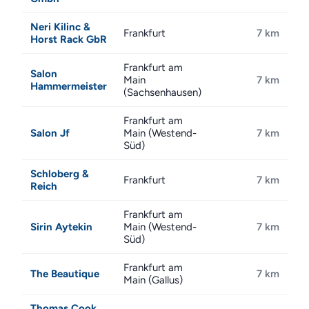
Neri Kilinc &
Frankfurt
7 km
Horst Rack GbR
Frankfurt am
Salon
Main
7 km
Hammermeister
(Sachsenhausen)
Frankfurt am
Salon Jf
Main (Westend-
7 km
Süd)
Schloberg &
Frankfurt
7 km
Reich
Frankfurt am
Sirin Aytekin
Main (Westend-
7 km
Süd)
Frankfurt am
The Beautique
7 km
Main (Gallus)
Thomas Cook