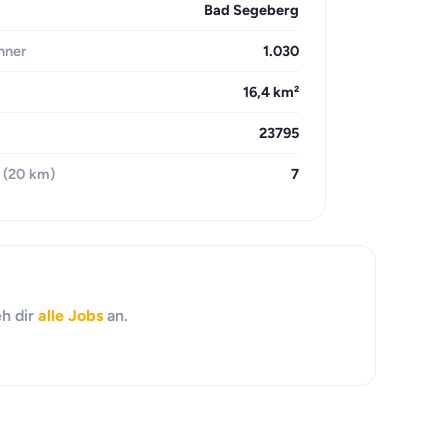
Bad Segeberg
hner
1.030
16,4 km²
23795
 (20 km)
7
eh dir
alle Jobs
an.