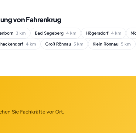
bung von Fahrenkrug
enborn
3 km
Bad Segeberg
4 km
Högersdorf
4 km
M
chackendorf
4 km
Groß Rönnau
5 km
Klein Rönnau
5 km
chen Sie Fachkräfte vor Ort.