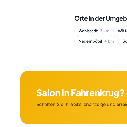
Orte in der Umge
Wahlstedt
3 km
Witt
Negernbötel
4 km
S
Salon in Fahrenkrug?
Schalten Sie Ihre Stellenanzeige und errei