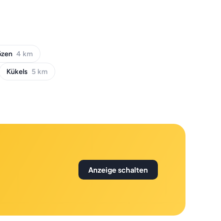
özen
4 km
Kükels
5 km
Anzeige schalten