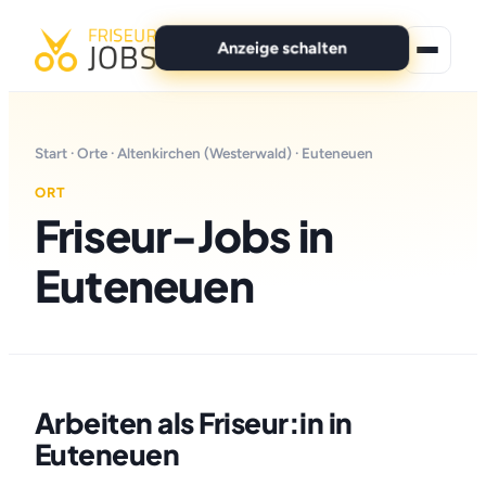
Anzeige schalten
★ Premium-Jobs
Start
·
Orte
·
Altenkirchen (Westerwald)
· Euteneuen
Alle Jobs
ORT
Friseur-Jobs in
Für Bewerber
Euteneuen
Marken
News
Anzeige schalten
Arbeiten als Friseur:in in
Euteneuen