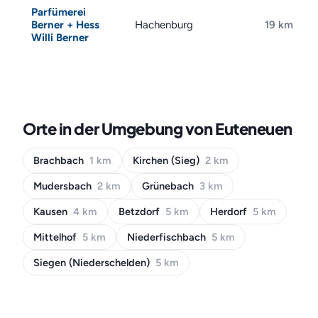
Parfümerei
Berner + Hess
Hachenburg
19 km
Willi Berner
Orte in der Umgebung von Euteneuen
Brachbach
1 km
Kirchen (Sieg)
2 km
Mudersbach
2 km
Grünebach
3 km
Kausen
4 km
Betzdorf
5 km
Herdorf
5 km
Mittelhof
5 km
Niederfischbach
5 km
Siegen (Niederschelden)
5 km