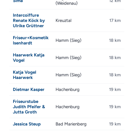
Sima
12 km
(Weidenau)
Intercoiffure
Renate Köck by
Kreuztal
17 km
Ulrike Grüttner
Friseur+Kosmetik
Hamm (Sieg)
18 km
Isenhardt
Haarwerk Katja
Hamm (Sieg)
18 km
Vogel
Katja Vogel
Hamm (Sieg)
18 km
Haarwerk
Dietmar Kasper
Hachenburg
19 km
Friseurstube
Judith Pfeifer &
Hachenburg
19 km
Jutta Groth
Jessica Steup
Bad Marienberg
19 km