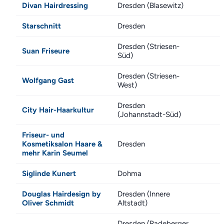
Divan Hairdressing
Dresden (Blasewitz)
Starschnitt
Dresden
Dresden (Striesen-
Suan Friseure
Süd)
Dresden (Striesen-
Wolfgang Gast
West)
Dresden
City Hair-Haarkultur
(Johannstadt-Süd)
Friseur- und
Kosmetiksalon Haare &
Dresden
mehr Karin Seumel
Siglinde Kunert
Dohma
Douglas Hairdesign by
Dresden (Innere
Oliver Schmidt
Altstadt)
Dresden (Radeberger