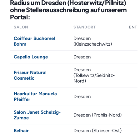
Radius um Dresden (Hosterwitz/Pillnitz)
ohne Stellenausschreibung auf unserem
Portal:
SALON
STANDORT
ENT
Coiffeur Suchomel
Dresden
Bohm
(Kleinzschachwitz)
Capello Lounge
Dresden
Dresden
Friseur Natural
(Tolkewitz/Seidnitz-
Cosmetic
Nord)
Haarkultur Manuela
Dresden
Pfeiffer
Salon Janet Schelzig-
Dresden (Prohlis-Nord)
Zumpe
Belhair
Dresden (Striesen-Ost)