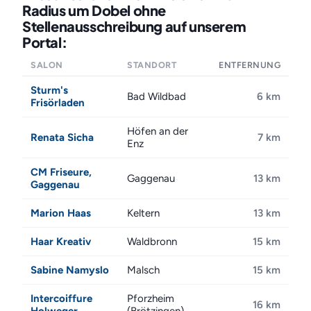
Radius um Dobel ohne
Stellenausschreibung auf unserem
Portal:
SALON
STANDORT
ENTFERNUNG
Sturm's
Bad Wildbad
6 km
Frisörladen
Höfen an der
Renata Sicha
7 km
Enz
CM Friseure,
Gaggenau
13 km
Gaggenau
Marion Haas
Keltern
13 km
Haar Kreativ
Waldbronn
15 km
Sabine Namyslo
Malsch
15 km
Intercoiffure
Pforzheim
16 km