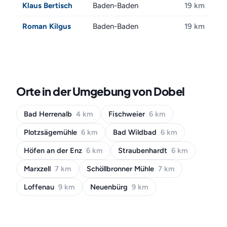
Klaus Bertisch
Baden-Baden
19 km
Roman Kilgus
Baden-Baden
19 km
Orte in der Umgebung von Dobel
Bad Herrenalb
4 km
Fischweier
6 km
Plotzsägemühle
6 km
Bad Wildbad
6 km
Höfen an der Enz
6 km
Straubenhardt
6 km
Marxzell
7 km
Schöllbronner Mühle
7 km
Loffenau
9 km
Neuenbürg
9 km