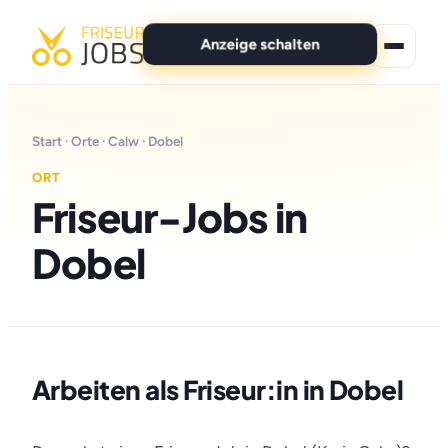
Anzeige schalten
★ Premium-Jobs
Start
·
Orte
·
Calw
· Dobel
Alle Jobs
ORT
Friseur-Jobs in
Für Bewerber
Dobel
Marken
News
Anzeige schalten
Arbeiten als Friseur:in in Dobel