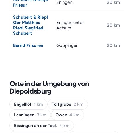
Eningen
20 km
Friseur
Schubert & Riepl
Gbr Matthias
Eningen unter
20 km
Riepl Siegfried
Achalm
Schubert
Bernd Frisuren
Göppingen
20 km
Orte in der Umgebung von
Diepoldsburg
Engelhof
1 km
Torfgrube
2 km
Lenningen
3 km
Owen
4 km
Bissingen an der Teck
4 km