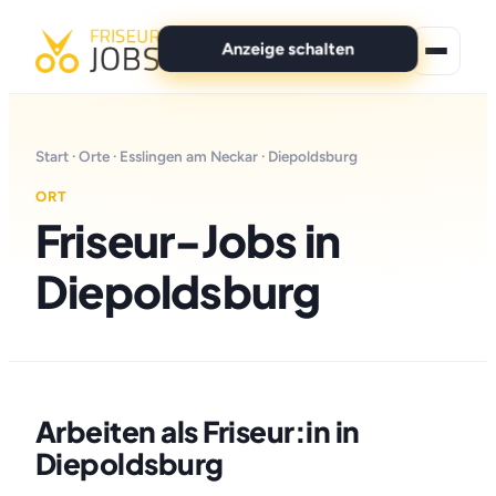
Anzeige schalten
★ Premium-Jobs
Start
·
Orte
·
Esslingen am Neckar
· Diepoldsburg
Alle Jobs
ORT
Friseur-Jobs in
Für Bewerber
Diepoldsburg
Marken
News
Anzeige schalten
Arbeiten als Friseur:in in
Diepoldsburg