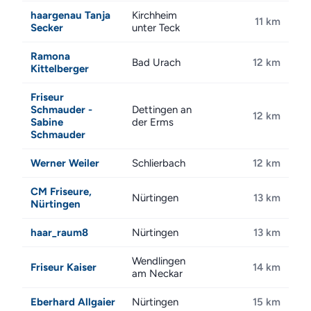
haargenau Tanja
Kirchheim
11 km
Secker
unter Teck
Ramona
Bad Urach
12 km
Kittelberger
Friseur
Schmauder -
Dettingen an
12 km
Sabine
der Erms
Schmauder
Werner Weiler
Schlierbach
12 km
CM Friseure,
Nürtingen
13 km
Nürtingen
haar_raum8
Nürtingen
13 km
Wendlingen
Friseur Kaiser
14 km
am Neckar
Eberhard Allgaier
Nürtingen
15 km