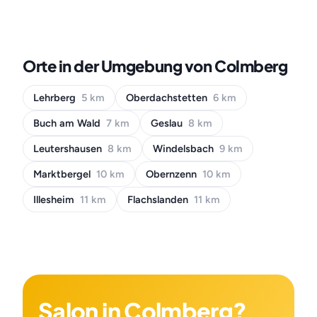
Orte in der Umgebung von Colmberg
Lehrberg
5 km
Oberdachstetten
6 km
Buch am Wald
7 km
Geslau
8 km
Leutershausen
8 km
Windelsbach
9 km
Marktbergel
10 km
Obernzenn
10 km
Illesheim
11 km
Flachslanden
11 km
Salon in Colmberg?