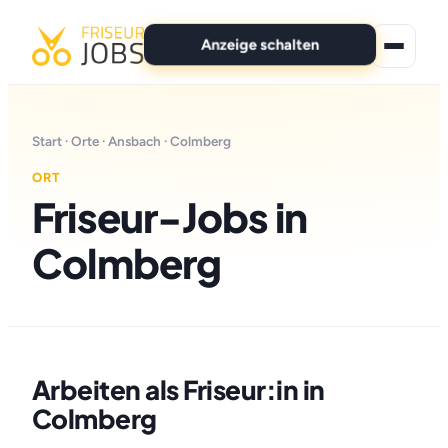
Anzeige schalten
★ Premium-Jobs
Start
·
Orte
·
Ansbach
· Colmberg
Alle Jobs
ORT
Friseur-Jobs in
Für Bewerber
Colmberg
Marken
News
Anzeige schalten
Arbeiten als Friseur:in in
Colmberg