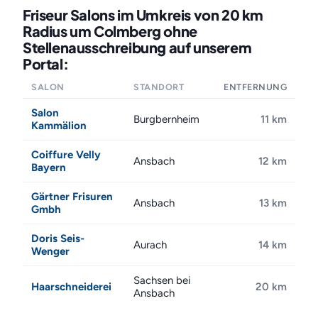
Friseur Salons im Umkreis von 20 km
Radius um Colmberg ohne
Stellenausschreibung auf unserem
Portal:
SALON
STANDORT
ENTFERNUNG
Salon
Burgbernheim
11 km
Kammälion
Coiffure Velly
Ansbach
12 km
Bayern
Gärtner Frisuren
Ansbach
13 km
Gmbh
Doris Seis-
Aurach
14 km
Wenger
Sachsen bei
Haarschneiderei
20 km
Ansbach