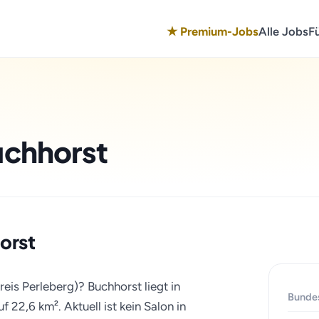
★ Premium-Jobs
Alle Jobs
F
uchhorst
horst
reis Perleberg)? Buchhorst liegt in
Bunde
22,6 km². Aktuell ist kein Salon in