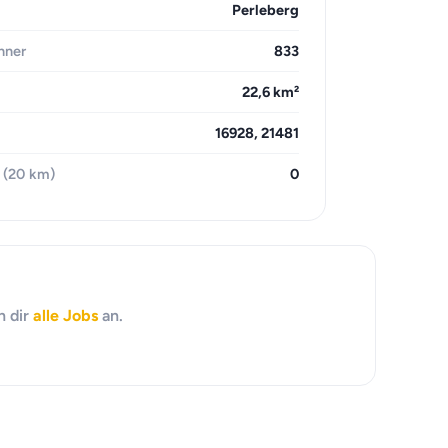
Perleberg
hner
833
22,6 km²
16928, 21481
 (20 km)
0
h dir
alle Jobs
an.