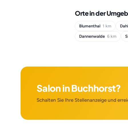
Orte in der Umge
Blumenthal
1 km
Dah
Dannenwalde
6 km
S
Salon in Buchhorst?
Schalten Sie Ihre Stellenanzeige und errei