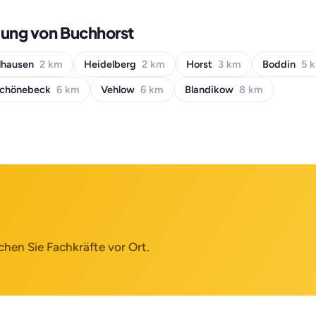
bung von Buchhorst
lhausen
2 km
Heidelberg
2 km
Horst
3 km
Boddin
5 
chönebeck
6 km
Vehlow
6 km
Blandikow
8 km
chen Sie Fachkräfte vor Ort.