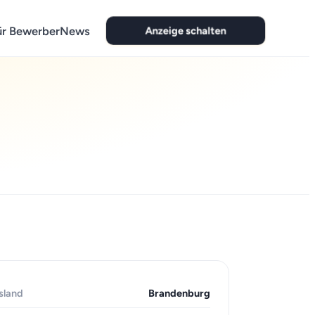
Anzeige schalten
ür Bewerber
News
sland
Brandenburg