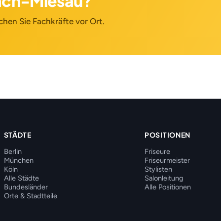
bach-Miesau?
chen Sie Fachkräfte vor Ort.
STÄDTE
POSITIONEN
Berlin
Friseure
München
Friseurmeister
Köln
Stylisten
Alle Städte
Salonleitung
Bundesländer
Alle Positionen
Orte & Stadtteile