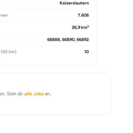
Kaiserslautern
hner
7.606
26,9 km²
66888, 66890, 66892
 (20 km)
10
n. Sieh dir
alle Jobs
an.