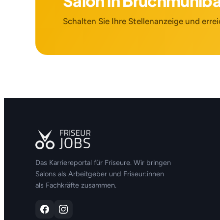
Salon in Bruchmühl
Schalten Sie Ihre Stellenanzeige und errei
Das Karriereportal für Friseure. Wir bringen
Salons als Arbeitgeber und Friseur:innen
als Fachkräfte zusammen.