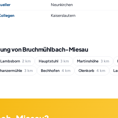
ueller
Neunkirchen
Kollegen
Kaiserslautern
bung von Bruchmühlbach-Miesau
Lambsborn
2 km
Hauptstuhl
3 km
Martinshöhe
3 km
hanzermühle
3 km
Bechhofen
4 km
Olenkorb
4 km
La